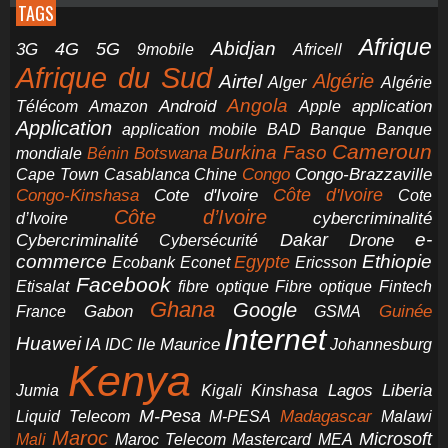
TAGS
Afrique
5G
Abidjan
4G
3G
Africell
9mobile
Afrique du Sud
Airtel
Algérie
Alger
Algérie
Angola
application
Android
Télécom
Amazon
Apple
Application
application mobile
BAD
Banque
Banque
Cameroun
Burkina Faso
Botswana
mondiale
Bénin
Congo-Brazzaville
Chine
Congo
Cape Town
Casablanca
Cote d'Ivoire
Côte d'Ivoire
Congo-Kinshasa
Cote
Côte d’Ivoire
cybercriminalité
d’Ivoire
e-
Dakar
Cybercriminalité
Cybersécurité
Drone
commerce
Ethiopie
Egypte
Ericsson
Ecobank
Econet
Facebook
Etisalat
fibre optique
Fibre optique
Fintech
Ghana
Google
Gabon
Guinée
France
GSMA
Internet
Huawei
IA
Ile Maurice
IDC
Johannesburg
Kenya
Jumia
Lagos
Liberia
Kigali
Kinshasa
M-Pesa
Madagascar
Liquid Telecom
M-PESA
Malawi
Maroc
Microsoft
Mali
Maroc Telecom
Mastercard
MEA