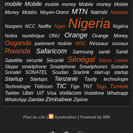
mobile
Mobile
Mobile money
Mobile
mobile money
MTN
Nairobi
Money
Mobilis
Moyen-Orient
Namibie
Nigeria
NCC
Naspers
Netflix
Niger
Nigéria
Orange
Orange Money
Nokia
numérique
ONU
Ouganda
RDC
paiement mobile
Réseaux sociaux
Rwanda
Safaricom
Samsung
santé
Santé
Sénégal
Satellite
sécurité
Sécurité
Sierra Leone
smartphone
Smartphones
Skype
Smartphone
Somalie
Starlink
start-up
startup
Sonatel
SONATEL
Soudan
Tanzanie
Startup
technologie
Startups
Taxify
TIC
Tunisie
Technologie
Télécom
Tigo
Togo
TNT
Uber
Vodacom
Twitter
UIT
Visa
Vodafone
Whatsapp
Zimbabwe
Zambie
WhatsApp
Zipline
|
|
Plan du site
Syndication
Powered by WM