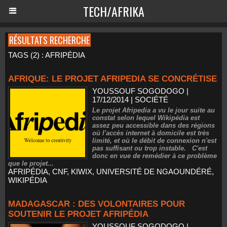
TECH/AFRIKA
RÉSULTATS RECHERCHE
TAGS (2) : AFRIPÉDIA
AFRIQUE: LE PROJET AFRIPEDIA SE CONCRÉTISE
YOUSSOUF SOGODOGO
|
17/12/2014
|
SOCIÉTÉ
Le projet Afripedia a vu le jour suite au
constat selon lequel Wikipédia est
assez peu accessible dans des régions
où l'accès internet à domicile est très
limité, et où le débit de connexion n'est
pas suffisant ou trop instable. C'est
donc en vue de remédier à ce problème
que le projet...
AFRIPÉDIA
,
CNF
,
KIWIX
,
UNIVERSITÉ DE NGAOUNDÉRÉ
,
WIKIPÉDIA
MADAGASCAR : DES VOLONTAIRES POUR
SOUTENIR LE PROJET AFRIPÉDIA
YOUSSOUF SOGODOGO
|