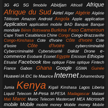
Afrique
5G
Abidjan
4G
3G
Africell
9mobile
Afrique du Sud
Airtel
Algérie
Alger
Algérie
Angola
application
Android
Télécom
Amazon
Apple
Application
application mobile
BAD
Banque
Banque
Cameroun
Burkina Faso
Botswana
mondiale
Bénin
Congo-Brazzaville
Chine
Congo
Cape Town
Casablanca
Cote d'Ivoire
Côte d'Ivoire
Congo-Kinshasa
Cote
Côte d’Ivoire
cybercriminalité
d’Ivoire
e-
Dakar
Cybercriminalité
Cybersécurité
Drone
commerce
Ethiopie
Egypte
Ericsson
Ecobank
Econet
Facebook
Etisalat
fibre optique
Fibre optique
Fintech
Ghana
Google
Gabon
Guinée
France
GSMA
Internet
Huawei
IA
Ile Maurice
IDC
Johannesburg
Kenya
Jumia
Lagos
Liberia
Kigali
Kinshasa
M-Pesa
Madagascar
Liquid Telecom
M-PESA
Malawi
Maroc
Microsoft
Mali
Maroc Telecom
Mastercard
MEA
mobile
Mobile
Mobile money
Mobile
mobile money