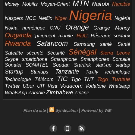
MTN
Nairobi
Money
Mobilis
Moyen-Orient
Namibie
Nigeria
NCC
Naspers
Netflix
Niger
Nigéria
Orange
Orange Money
Nokia
numérique
ONU
Ouganda
RDC
paiement mobile
Réseaux sociaux
Rwanda
Safaricom
Samsung
santé
Santé
Sénégal
Satellite
sécurité
Sécurité
Sierra Leone
smartphone
Smartphones
Skype
Smartphone
Somalie
Starlink
start-up
startup
Sonatel
SONATEL
Soudan
Tanzanie
Startup
technologie
Startups
Taxify
TIC
Tunisie
Technologie
Télécom
Tigo
Togo
TNT
Uber
Vodacom
Twitter
UIT
Visa
Vodafone
Whatsapp
Zimbabwe
Zambie
WhatsApp
Zipline
|
|
Plan du site
Syndication
Powered by WM