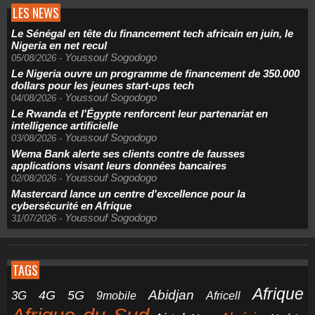
LES NEWS
Le Sénégal en tête du financement tech africain en juin, le
Nigeria en net recul
Youssouf Sogodogo
05/08/2026
-
Le Nigeria ouvre un programme de financement de 350.000
dollars pour les jeunes start-ups tech
Youssouf Sogodogo
04/08/2026
-
Le Rwanda et l'Égypte renforcent leur partenariat en
intelligence artificielle
Youssouf Sogodogo
03/08/2026
-
Wema Bank alerte ses clients contre de fausses
applications visant leurs données bancaires
Youssouf Sogodogo
02/08/2026
-
Mastercard lance un centre d'excellence pour la
cybersécurité en Afrique
Youssouf Sogodogo
31/07/2026
-
TAGS
Afrique
5G
Abidjan
4G
3G
Africell
9mobile