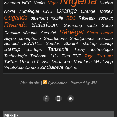
Nigeria
NCC
Naspers
Netflix
Niger
Nigéria
Orange
Orange Money
Nokia
numérique
ONU
Ouganda
RDC
paiement mobile
Réseaux sociaux
Rwanda
Safaricom
Samsung
santé
Santé
Sénégal
Satellite
sécurité
Sécurité
Sierra Leone
smartphone
Smartphones
Skype
Smartphone
Somalie
Starlink
start-up
startup
Sonatel
SONATEL
Soudan
Tanzanie
Startup
technologie
Startups
Taxify
TIC
Tunisie
Technologie
Télécom
Tigo
Togo
TNT
Uber
Vodacom
Twitter
UIT
Visa
Vodafone
Whatsapp
Zimbabwe
Zambie
WhatsApp
Zipline
|
|
Plan du site
Syndication
Powered by WM
IVOIRELITE