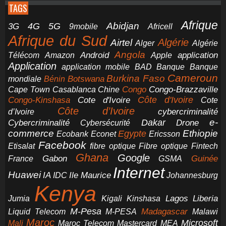
TAGS
Afrique
5G
Abidjan
4G
3G
Africell
9mobile
Afrique du Sud
Airtel
Algérie
Alger
Algérie
Angola
application
Android
Télécom
Amazon
Apple
Application
application mobile
BAD
Banque
Banque
Cameroun
Burkina Faso
Botswana
mondiale
Bénin
Congo-Brazzaville
Chine
Congo
Cape Town
Casablanca
Cote d'Ivoire
Côte d'Ivoire
Congo-Kinshasa
Cote
Côte d’Ivoire
cybercriminalité
d’Ivoire
e-
Dakar
Cybercriminalité
Cybersécurité
Drone
commerce
Ethiopie
Egypte
Ericsson
Ecobank
Econet
Facebook
Etisalat
fibre optique
Fibre optique
Fintech
Ghana
Google
Gabon
Guinée
France
GSMA
Internet
Huawei
IA
Ile Maurice
IDC
Johannesburg
Kenya
Jumia
Lagos
Liberia
Kigali
Kinshasa
M-Pesa
Madagascar
Liquid Telecom
M-PESA
Malawi
Maroc
Microsoft
Mali
Maroc Telecom
Mastercard
MEA