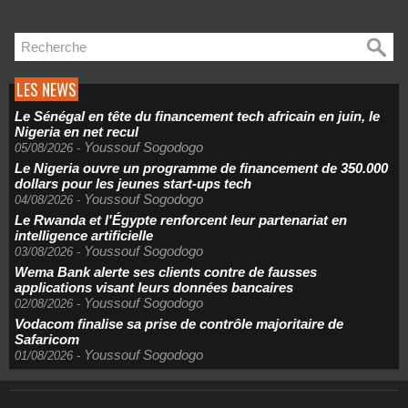
LES NEWS
Le Sénégal en tête du financement tech africain en juin, le
Nigeria en net recul
Youssouf Sogodogo
05/08/2026
-
Le Nigeria ouvre un programme de financement de 350.000
dollars pour les jeunes start-ups tech
Youssouf Sogodogo
04/08/2026
-
Le Rwanda et l'Égypte renforcent leur partenariat en
intelligence artificielle
Youssouf Sogodogo
03/08/2026
-
Wema Bank alerte ses clients contre de fausses
applications visant leurs données bancaires
Youssouf Sogodogo
02/08/2026
-
Vodacom finalise sa prise de contrôle majoritaire de
Safaricom
Youssouf Sogodogo
01/08/2026
-