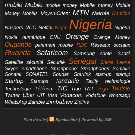
mobile
Mobile
Mobile money
Mobile
mobile money
MTN
Nairobi
Money
Mobilis
Moyen-Orient
Namibie
Nigeria
NCC
Naspers
Netflix
Niger
Nigéria
Orange
Orange Money
Nokia
numérique
ONU
Ouganda
RDC
paiement mobile
Réseaux sociaux
Rwanda
Safaricom
Samsung
santé
Santé
Sénégal
Satellite
sécurité
Sécurité
Sierra Leone
smartphone
Smartphones
Skype
Smartphone
Somalie
Starlink
start-up
startup
Sonatel
SONATEL
Soudan
Tanzanie
Startup
technologie
Startups
Taxify
TIC
Tunisie
Technologie
Télécom
Tigo
Togo
TNT
Uber
Vodacom
Twitter
UIT
Visa
Vodafone
Whatsapp
Zimbabwe
Zambie
WhatsApp
Zipline
|
|
Plan du site
Syndication
Powered by WM