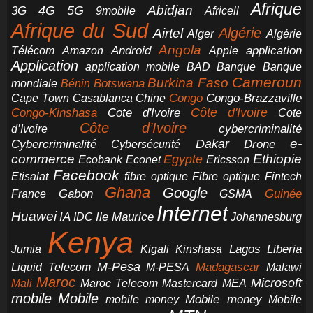
Afrique
5G
Abidjan
4G
3G
Africell
9mobile
Afrique du Sud
Airtel
Algérie
Alger
Algérie
Angola
application
Android
Télécom
Amazon
Apple
Application
application mobile
BAD
Banque
Banque
Cameroun
Burkina Faso
Botswana
mondiale
Bénin
Congo-Brazzaville
Chine
Congo
Cape Town
Casablanca
Cote d'Ivoire
Côte d'Ivoire
Congo-Kinshasa
Cote
Côte d’Ivoire
cybercriminalité
d’Ivoire
e-
Dakar
Cybercriminalité
Cybersécurité
Drone
commerce
Ethiopie
Egypte
Ericsson
Ecobank
Econet
Facebook
Etisalat
fibre optique
Fibre optique
Fintech
Ghana
Google
Gabon
Guinée
France
GSMA
Internet
Huawei
IA
Ile Maurice
IDC
Johannesburg
Kenya
Jumia
Lagos
Liberia
Kigali
Kinshasa
M-Pesa
Madagascar
Liquid Telecom
M-PESA
Malawi
Maroc
Microsoft
Mali
Maroc Telecom
Mastercard
MEA
mobile
Mobile
Mobile money
Mobile
mobile money