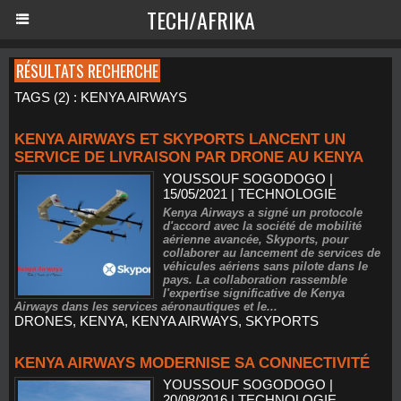
TECH/AFRIKA
RÉSULTATS RECHERCHE
TAGS (2) : KENYA AIRWAYS
KENYA AIRWAYS ET SKYPORTS LANCENT UN
SERVICE DE LIVRAISON PAR DRONE AU KENYA
YOUSSOUF SOGODOGO
|
15/05/2021
|
TECHNOLOGIE
Kenya Airways a signé un protocole
d'accord avec la société de mobilité
aérienne avancée, Skyports, pour
collaborer au lancement de services de
véhicules aériens sans pilote dans le
pays. La collaboration rassemble
l'expertise significative de Kenya
Airways dans les services aéronautiques et le...
DRONES
,
KENYA
,
KENYA AIRWAYS
,
SKYPORTS
KENYA AIRWAYS MODERNISE SA CONNECTIVITÉ
YOUSSOUF SOGODOGO
|
20/08/2016
|
TECHNOLOGIE