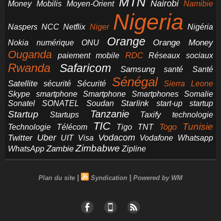
MTN
Nairobi
Money
Mobilis
Moyen-Orient
Namibie
Nigeria
NCC
Naspers
Netflix
Niger
Nigéria
Orange
Orange Money
Nokia
numérique
ONU
Ouganda
RDC
paiement mobile
Réseaux sociaux
Rwanda
Safaricom
Samsung
santé
Santé
Sénégal
Satellite
sécurité
Sécurité
Sierra Leone
smartphone
Smartphones
Skype
Smartphone
Somalie
Starlink
start-up
startup
Sonatel
SONATEL
Soudan
Tanzanie
Startup
technologie
Startups
Taxify
TIC
Tunisie
Technologie
Télécom
Tigo
Togo
TNT
Uber
Vodacom
Twitter
UIT
Visa
Vodafone
Whatsapp
Zimbabwe
Zambie
WhatsApp
Zipline
|
|
Plan du site
Syndication
Powered by WM