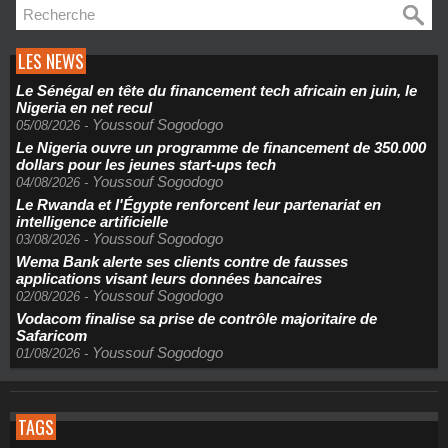
LES NEWS
Le Sénégal en tête du financement tech africain en juin, le
Nigeria en net recul
Youssouf Sogodogo
05/08/2026
-
Le Nigeria ouvre un programme de financement de 350.000
dollars pour les jeunes start-ups tech
Youssouf Sogodogo
04/08/2026
-
Le Rwanda et l'Égypte renforcent leur partenariat en
intelligence artificielle
Youssouf Sogodogo
03/08/2026
-
Wema Bank alerte ses clients contre de fausses
applications visant leurs données bancaires
Youssouf Sogodogo
02/08/2026
-
Vodacom finalise sa prise de contrôle majoritaire de
Safaricom
Youssouf Sogodogo
01/08/2026
-
TAGS