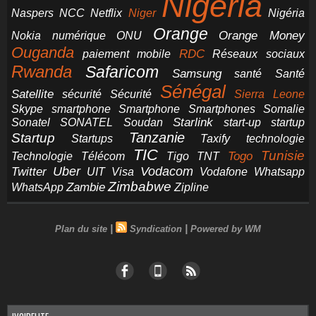
Nigeria
NCC
Naspers
Netflix
Niger
Nigéria
Orange
Orange Money
Nokia
numérique
ONU
Ouganda
RDC
paiement mobile
Réseaux sociaux
Rwanda
Safaricom
Samsung
santé
Santé
Sénégal
Satellite
sécurité
Sécurité
Sierra Leone
smartphone
Smartphones
Skype
Smartphone
Somalie
Starlink
start-up
startup
Sonatel
SONATEL
Soudan
Tanzanie
Startup
technologie
Startups
Taxify
TIC
Tunisie
Technologie
Télécom
Tigo
Togo
TNT
Uber
Vodacom
Twitter
UIT
Visa
Vodafone
Whatsapp
Zimbabwe
Zambie
WhatsApp
Zipline
|
|
Plan du site
Syndication
Powered by WM