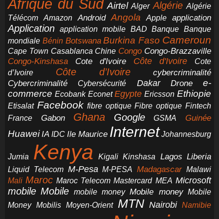
Afrique du Sud
Airtel
Algérie
Alger
Algérie
Angola
application
Android
Télécom
Amazon
Apple
Application
application mobile
BAD
Banque
Banque
Cameroun
Burkina Faso
Botswana
mondiale
Bénin
Congo-Brazzaville
Chine
Congo
Cape Town
Casablanca
Cote d'Ivoire
Côte d'Ivoire
Congo-Kinshasa
Cote
Côte d’Ivoire
cybercriminalité
d’Ivoire
e-
Dakar
Cybercriminalité
Cybersécurité
Drone
commerce
Ethiopie
Egypte
Ericsson
Ecobank
Econet
Facebook
Etisalat
fibre optique
Fibre optique
Fintech
Ghana
Google
Gabon
Guinée
France
GSMA
Internet
Huawei
IA
Ile Maurice
IDC
Johannesburg
Kenya
Jumia
Lagos
Liberia
Kigali
Kinshasa
M-Pesa
Madagascar
Liquid Telecom
M-PESA
Malawi
Maroc
Microsoft
Mali
Maroc Telecom
Mastercard
MEA
mobile
Mobile
Mobile money
Mobile
mobile money
MTN
Nairobi
Money
Mobilis
Moyen-Orient
Namibie