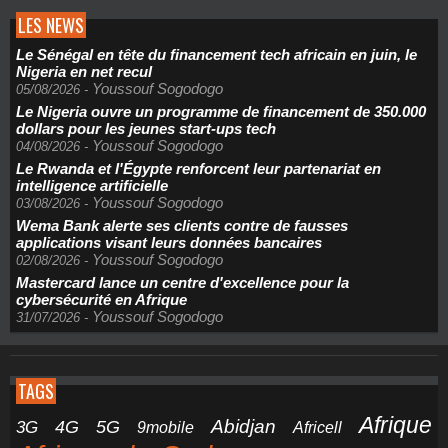
LES NEWS
Le Sénégal en tête du financement tech africain en juin, le
Nigeria en net recul
Youssouf Sogodogo
05/08/2026
-
Le Nigeria ouvre un programme de financement de 350.000
dollars pour les jeunes start-ups tech
Youssouf Sogodogo
04/08/2026
-
Le Rwanda et l'Égypte renforcent leur partenariat en
intelligence artificielle
Youssouf Sogodogo
03/08/2026
-
Wema Bank alerte ses clients contre de fausses
applications visant leurs données bancaires
Youssouf Sogodogo
02/08/2026
-
Mastercard lance un centre d'excellence pour la
cybersécurité en Afrique
Youssouf Sogodogo
31/07/2026
-
TAGS
Afrique
5G
Abidjan
4G
3G
Africell
9mobile