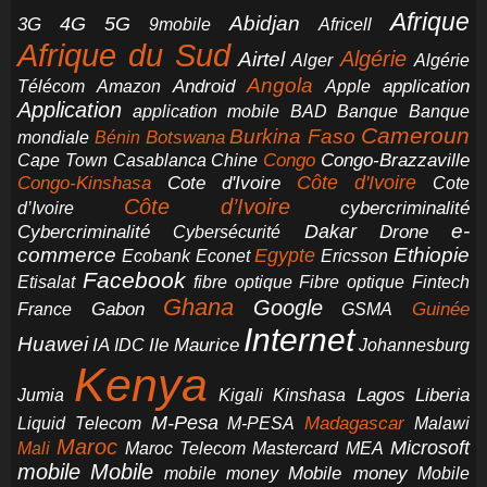
Afrique
5G
Abidjan
4G
3G
Africell
9mobile
Afrique du Sud
Airtel
Algérie
Alger
Algérie
Angola
application
Android
Télécom
Amazon
Apple
Application
application mobile
BAD
Banque
Banque
Cameroun
Burkina Faso
Botswana
mondiale
Bénin
Congo-Brazzaville
Chine
Congo
Cape Town
Casablanca
Cote d'Ivoire
Côte d'Ivoire
Congo-Kinshasa
Cote
Côte d’Ivoire
cybercriminalité
d’Ivoire
e-
Dakar
Cybercriminalité
Cybersécurité
Drone
commerce
Ethiopie
Egypte
Ericsson
Ecobank
Econet
Facebook
Etisalat
fibre optique
Fibre optique
Fintech
Ghana
Google
Gabon
Guinée
France
GSMA
Internet
Huawei
IA
Ile Maurice
IDC
Johannesburg
Kenya
Jumia
Lagos
Liberia
Kigali
Kinshasa
M-Pesa
Madagascar
Liquid Telecom
M-PESA
Malawi
Maroc
Microsoft
Mali
Maroc Telecom
Mastercard
MEA
mobile
Mobile
Mobile money
Mobile
mobile money