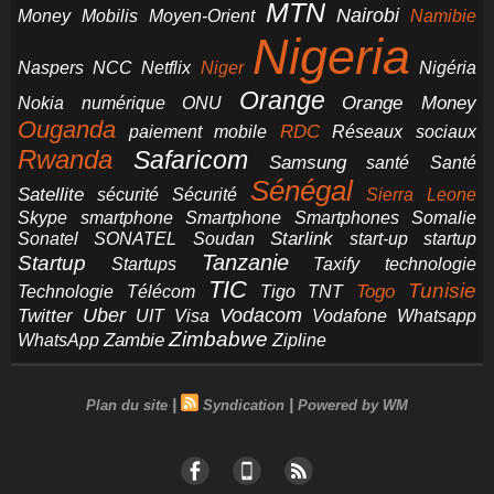
MTN
Nairobi
Money
Mobilis
Moyen-Orient
Namibie
Nigeria
NCC
Naspers
Netflix
Niger
Nigéria
Orange
Orange Money
Nokia
numérique
ONU
Ouganda
RDC
paiement mobile
Réseaux sociaux
Rwanda
Safaricom
Samsung
santé
Santé
Sénégal
Satellite
sécurité
Sécurité
Sierra Leone
smartphone
Smartphones
Skype
Smartphone
Somalie
Starlink
start-up
startup
Sonatel
SONATEL
Soudan
Tanzanie
Startup
technologie
Startups
Taxify
TIC
Tunisie
Technologie
Télécom
Tigo
Togo
TNT
Uber
Vodacom
Twitter
UIT
Visa
Vodafone
Whatsapp
Zimbabwe
Zambie
WhatsApp
Zipline
|
|
Plan du site
Syndication
Powered by WM