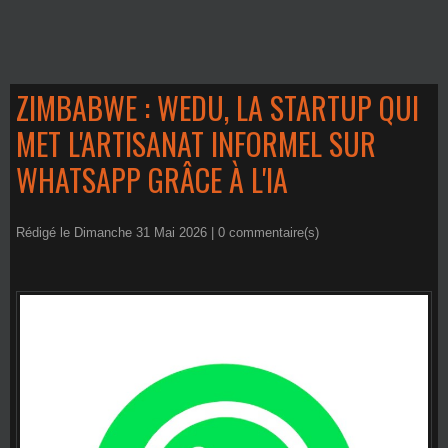
ZIMBABWE : WEDU, LA STARTUP QUI
MET L'ARTISANAT INFORMEL SUR
WHATSAPP GRÂCE À L'IA
Rédigé le Dimanche 31 Mai 2026 |
0
commentaire(s)