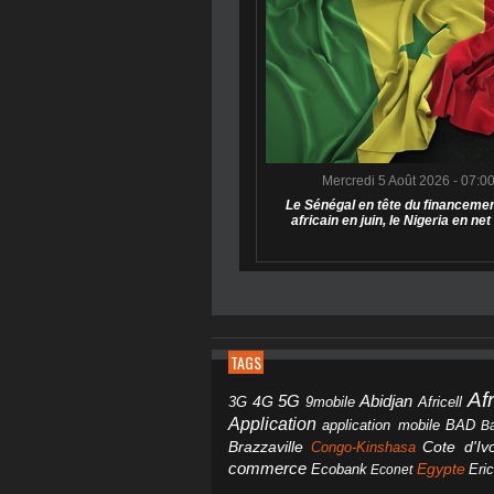
Mercredi 5 Août 2026 - 07:0
Le Sénégal en tête du financemen
africain en juin, le Nigeria en net
TAGS
Af
Abidjan
4G
5G
3G
Africell
9mobile
Application
BAD
application mobile
B
Brazzaville
Congo-Kinshasa
Cote d'Ivo
commerce
Egypte
Eri
Ecobank
Econet