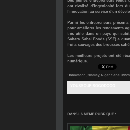
Des jeunes entrepreneurs venus d
ont rivalisé d’ingéniosité lors 
l'innovation au service d'un déve
Parmi les entrepreneurs présent
pour améliorer les rendements agric
très utile dans un pays qui subi
Sahara Sahel Foods (SSF) a quant
fruits sauvages des brousses sahé
Les meilleurs projets ont été ré
numérique.
:
innovation
,
Niamey
,
Niger
,
Sahel Innov
YOUSSOUF SOGODOGO
DANS LA MÊME RUBRIQUE :