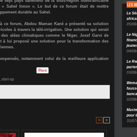
e sept pays sahéliens de la sous-région ouest-africaine
LES 
du « Sahel Innov ». Le but de ce forum était de mettre
loppement durable au Sahel.
Le Sé
africa
s à ce forum, Abdou Maman Kané a présenté sa solution
05/08
oles à travers la télé-irrigation. Une solution qui serait
Le Ni
t des aléas climatiques comme le Niger. Josef Garvi de
finan
 à lui proposé une solution pour la transformation des
jeune
liennes.
04/08
compensés, notamment celui de la meilleure application
Le Rw
parten
03/08
,
start-up
Wema 
fauss
banca
02/08
Maste
pour 
<
>
31/07