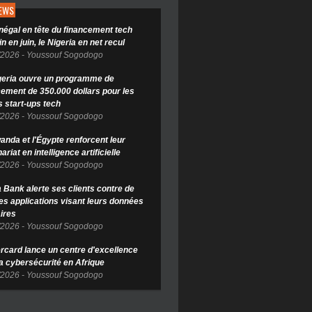
NEWS
négal en tête du financement tech
in en juin, le Nigeria en net recul
/2026
-
Youssouf Sogodogo
geria ouvre un programme de
cement de 350.000 dollars pour les
s start-ups tech
/2026
-
Youssouf Sogodogo
anda et l'Égypte renforcent leur
ariat en intelligence artificielle
/2026
-
Youssouf Sogodogo
Bank alerte ses clients contre de
es applications visant leurs données
ires
/2026
-
Youssouf Sogodogo
rcard lance un centre d'excellence
la cybersécurité en Afrique
/2026
-
Youssouf Sogodogo