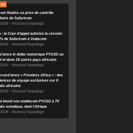
NEWS
om finalise sa prise de contrôle
itaire de Safaricom
/2026
-
Youssouf Sogodogo
: la Cour d'appel autorise la cession
 % de Safaricom à Vodacom
/2026
-
Youssouf Sogodogo
l lance le dollar numérique PYUSD au
i et dans 26 autres pays africains
/2026
-
Youssouf Sogodogo
rcard lance « Priceless Africa » : des
iences de voyage exclusives sur 9
és africains
/2026
-
Youssouf Sogodogo
l étend son stablecoin PYUSD à 70
és mondiaux, dont l'Afrique
/2026
-
Youssouf Sogodogo