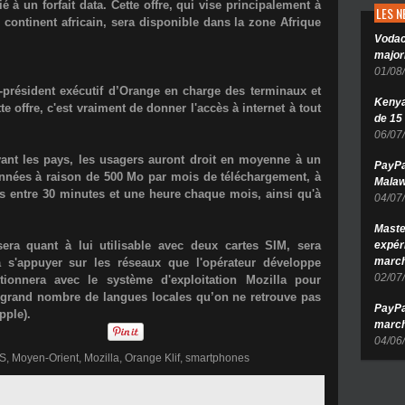
 un forfait data. Cette offre, qui vise principalement à
LES 
e continent africain, sera disponible dans la zone Afrique
Vodac
major
01/08
-président exécutif d’Orange en charge des terminaux et
Kenya 
tte offre, c'est vraiment de donner l'accès à internet à tout
de 15
06/07
nt les pays, les usagers auront droit en moyenne à un
PayPa
onnées à raison de 500 Mo par mois de téléchargement, à
Malaw
is entre 30 minutes et une heure chaque mois, ainsi qu'à
04/07
Maste
sera quant à lui utilisable avec deux cartes SIM, sera
expér
march
 s'appuyer sur les réseaux que l'opérateur développe
02/07
ctionnera avec le système d'exploitation Mozilla pour
grand nombre de langues locales qu’on ne retrouve pas
PayPa
pple).
march
04/06
OS
,
Moyen-Orient
,
Mozilla
,
Orange Klif
,
smartphones