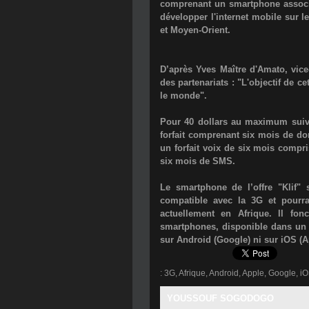
comprenant un smartphone associé à
développer l'internet mobile sur l
et Moyen-Orient.
D’après Yves Maître d'Amato, vice
des partenariats : "L'objectif de ce
le monde".
Pour 40 dollars au maximum suiva
forfait comprenant six mois de d
un forfait voix de six mois compr
six mois de SMS.
Le smartphone de l’offre "Klif" 
compatible avec la 3G et pourra
actuellement en Afrique. Il fon
smartphones, disponible dans un 
sur Android (Google) ni sur iOS (A
:
3G
,
Afrique
,
Android
,
Apple
,
Google
,
i
YOUSSOUF SOGODOGO