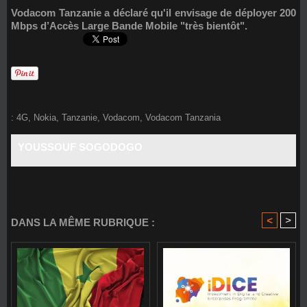
Vodacom Tanzanie a déclaré qu'il envisage de déployer 200
Mbps d’Accès Large Bande Mobile "très bientôt".
:
4G
,
Nokia
,
Tanzanie
,
Vodacom
,
Vodacom Tanzania
YOUSSOUF SOGODOGO
<
>
DANS LA MÊME RUBRIQUE :