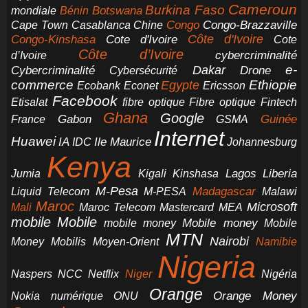
Cameroun
Burkina Faso
Botswana
mondiale
Bénin
Congo-Brazzaville
Chine
Congo
Cape Town
Casablanca
Cote d'Ivoire
Côte d'Ivoire
Congo-Kinshasa
Cote
Côte d’Ivoire
cybercriminalité
d’Ivoire
e-
Dakar
Cybercriminalité
Cybersécurité
Drone
commerce
Ethiopie
Egypte
Ericsson
Ecobank
Econet
Facebook
Etisalat
fibre optique
Fibre optique
Fintech
Ghana
Google
Gabon
Guinée
France
GSMA
Internet
Huawei
IA
Ile Maurice
IDC
Johannesburg
Kenya
Jumia
Lagos
Liberia
Kigali
Kinshasa
M-Pesa
Madagascar
Liquid Telecom
M-PESA
Malawi
Maroc
Microsoft
Mali
Maroc Telecom
Mastercard
MEA
mobile
Mobile
Mobile money
Mobile
mobile money
MTN
Nairobi
Money
Mobilis
Moyen-Orient
Namibie
Nigeria
NCC
Naspers
Netflix
Niger
Nigéria
Orange
Orange Money
Nokia
numérique
ONU