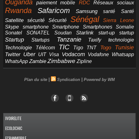
Ouganda
RDC
paiement mobile
Réseaux sociaux
Rwanda
Safaricom
Samsung
santé
Santé
Sénégal
Satellite
sécurité
Sécurité
Sierra Leone
smartphone
Smartphones
Skype
Smartphone
Somalie
Starlink
start-up
startup
Sonatel
SONATEL
Soudan
Tanzanie
Startup
technologie
Startups
Taxify
TIC
Tunisie
Technologie
Télécom
Tigo
Togo
TNT
Uber
Vodacom
Twitter
UIT
Visa
Vodafone
Whatsapp
Zimbabwe
Zambie
WhatsApp
Zipline
|
|
Plan du site
Syndication
Powered by WM
IVOIRELITE
ECOLOCHIC
ECRANMOBILE