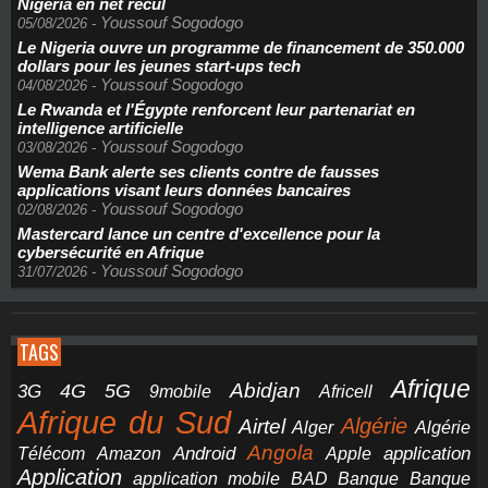
Nigeria en net recul
Youssouf Sogodogo
05/08/2026
-
Le Nigeria ouvre un programme de financement de 350.000
dollars pour les jeunes start-ups tech
Youssouf Sogodogo
04/08/2026
-
Le Rwanda et l'Égypte renforcent leur partenariat en
intelligence artificielle
Youssouf Sogodogo
03/08/2026
-
Wema Bank alerte ses clients contre de fausses
applications visant leurs données bancaires
Youssouf Sogodogo
02/08/2026
-
Mastercard lance un centre d'excellence pour la
cybersécurité en Afrique
Youssouf Sogodogo
31/07/2026
-
TAGS
Afrique
5G
Abidjan
4G
3G
Africell
9mobile
Afrique du Sud
Airtel
Algérie
Alger
Algérie
Angola
application
Android
Télécom
Amazon
Apple
Application
application mobile
BAD
Banque
Banque