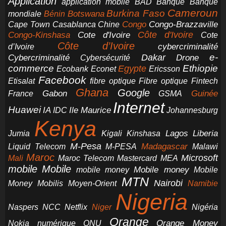
Application
application mobile
BAD
Banque
Banque
Cameroun
Burkina Faso
Botswana
mondiale
Bénin
Congo-Brazzaville
Chine
Congo
Cape Town
Casablanca
Cote d'Ivoire
Côte d'Ivoire
Congo-Kinshasa
Cote
Côte d’Ivoire
cybercriminalité
d’Ivoire
e-
Dakar
Cybercriminalité
Cybersécurité
Drone
commerce
Ethiopie
Egypte
Ericsson
Ecobank
Econet
Facebook
Etisalat
fibre optique
Fibre optique
Fintech
Ghana
Google
Gabon
Guinée
France
GSMA
Internet
Huawei
IA
Ile Maurice
IDC
Johannesburg
Kenya
Jumia
Lagos
Liberia
Kigali
Kinshasa
M-Pesa
Madagascar
Liquid Telecom
M-PESA
Malawi
Maroc
Microsoft
Mali
Maroc Telecom
Mastercard
MEA
mobile
Mobile
Mobile money
Mobile
mobile money
MTN
Nairobi
Money
Mobilis
Moyen-Orient
Namibie
Nigeria
NCC
Naspers
Netflix
Niger
Nigéria
Orange
Orange Money
Nokia
numérique
ONU