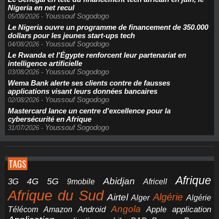
Nigeria en net recul
Youssouf Sogodogo
05/08/2026
-
Le Nigeria ouvre un programme de financement de 350.000
dollars pour les jeunes start-ups tech
Youssouf Sogodogo
04/08/2026
-
Le Rwanda et l'Égypte renforcent leur partenariat en
intelligence artificielle
Youssouf Sogodogo
03/08/2026
-
Wema Bank alerte ses clients contre de fausses
applications visant leurs données bancaires
Youssouf Sogodogo
02/08/2026
-
Mastercard lance un centre d'excellence pour la
cybersécurité en Afrique
Youssouf Sogodogo
31/07/2026
-
TAGS
Afrique
5G
Abidjan
4G
3G
Africell
9mobile
Afrique du Sud
Airtel
Algérie
Alger
Algérie
Angola
application
Android
Télécom
Amazon
Apple