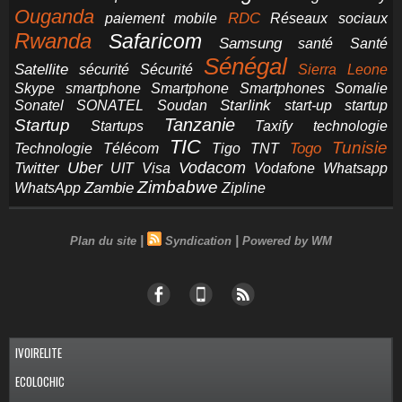
Ouganda
RDC
paiement mobile
Réseaux sociaux
Rwanda
Safaricom
Samsung
santé
Santé
Sénégal
Satellite
sécurité
Sécurité
Sierra Leone
smartphone
Smartphones
Skype
Smartphone
Somalie
Starlink
start-up
startup
Sonatel
SONATEL
Soudan
Tanzanie
Startup
technologie
Startups
Taxify
TIC
Tunisie
Technologie
Télécom
Tigo
Togo
TNT
Uber
Vodacom
Twitter
UIT
Visa
Vodafone
Whatsapp
Zimbabwe
Zambie
WhatsApp
Zipline
|
|
Plan du site
Syndication
Powered by WM
IVOIRELITE
ECOLOCHIC