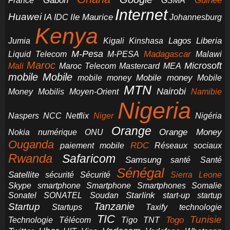
Gabon
Guinée
France
GSMA
Internet
Huawei
IA
Ile Maurice
IDC
Johannesburg
Kenya
Jumia
Lagos
Liberia
Kigali
Kinshasa
M-Pesa
Madagascar
Liquid Telecom
M-PESA
Malawi
Maroc
Microsoft
Mali
Maroc Telecom
Mastercard
MEA
mobile
Mobile
Mobile money
Mobile
mobile money
MTN
Nairobi
Money
Mobilis
Moyen-Orient
Namibie
Nigeria
NCC
Naspers
Netflix
Niger
Nigéria
Orange
Orange Money
Nokia
numérique
ONU
Ouganda
RDC
paiement mobile
Réseaux sociaux
Rwanda
Safaricom
Samsung
santé
Santé
Sénégal
Satellite
sécurité
Sécurité
Sierra Leone
smartphone
Smartphones
Skype
Smartphone
Somalie
Starlink
start-up
startup
Sonatel
SONATEL
Soudan
Tanzanie
Startup
technologie
Startups
Taxify
TIC
Tunisie
Technologie
Télécom
Tigo
Togo
TNT