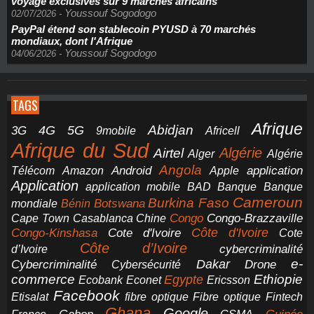
voyage exclusives sur 9 marchés africains
Youssouf Sogodogo
02/07/2026
-
PayPal étend son stablecoin PYUSD à 70 marchés
mondiaux, dont l'Afrique
Youssouf Sogodogo
04/06/2026
-
TAGS
Afrique
5G
Abidjan
4G
3G
Africell
9mobile
Afrique du Sud
Airtel
Algérie
Alger
Algérie
Angola
application
Android
Télécom
Amazon
Apple
Application
application mobile
BAD
Banque
Banque
Cameroun
Burkina Faso
Botswana
mondiale
Bénin
Congo-Brazzaville
Chine
Congo
Cape Town
Casablanca
Cote d'Ivoire
Côte d'Ivoire
Congo-Kinshasa
Cote
Côte d’Ivoire
cybercriminalité
d’Ivoire
e-
Dakar
Cybercriminalité
Cybersécurité
Drone
commerce
Ethiopie
Egypte
Ericsson
Ecobank
Econet
Facebook
Etisalat
fibre optique
Fibre optique
Fintech
Ghana
Google