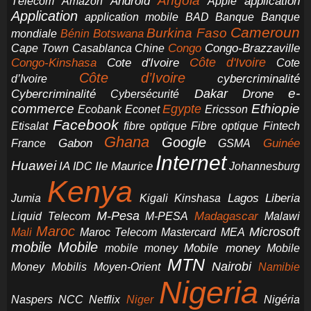
Angola
application
Android
Télécom
Amazon
Apple
Application
application mobile
BAD
Banque
Banque
Cameroun
Burkina Faso
Botswana
mondiale
Bénin
Congo-Brazzaville
Chine
Congo
Cape Town
Casablanca
Cote d'Ivoire
Côte d'Ivoire
Congo-Kinshasa
Cote
Côte d’Ivoire
cybercriminalité
d’Ivoire
e-
Dakar
Cybercriminalité
Cybersécurité
Drone
commerce
Ethiopie
Egypte
Ericsson
Ecobank
Econet
Facebook
Etisalat
fibre optique
Fibre optique
Fintech
Ghana
Google
Gabon
Guinée
France
GSMA
Internet
Huawei
IA
Ile Maurice
IDC
Johannesburg
Kenya
Jumia
Lagos
Liberia
Kigali
Kinshasa
M-Pesa
Madagascar
Liquid Telecom
M-PESA
Malawi
Maroc
Microsoft
Mali
Maroc Telecom
Mastercard
MEA
mobile
Mobile
Mobile money
Mobile
mobile money
MTN
Nairobi
Money
Mobilis
Moyen-Orient
Namibie
Nigeria
NCC
Naspers
Netflix
Niger
Nigéria