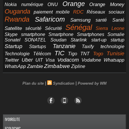
Orange
Orange Money
Nokia
numérique
ONU
Ouganda
RDC
paiement mobile
Réseaux sociaux
Rwanda
Safaricom
Samsung
santé
Santé
Sénégal
Satellite
sécurité
Sécurité
Sierra Leone
smartphone
Smartphones
Skype
Smartphone
Somalie
Starlink
start-up
startup
Sonatel
SONATEL
Soudan
Tanzanie
Startup
technologie
Startups
Taxify
TIC
Tunisie
Technologie
Télécom
Tigo
Togo
TNT
Uber
Vodacom
Twitter
UIT
Visa
Vodafone
Whatsapp
Zimbabwe
Zambie
WhatsApp
Zipline
|
|
Plan du site
Syndication
Powered by WM
IVOIRELITE
ECOLOCHIC