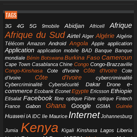
TAGS
Afrique
5G
Abidjan
4G
3G
Africell
9mobile
Afrique du Sud
Airtel
Algérie
Alger
Algérie
Angola
application
Android
Télécom
Amazon
Apple
Application
application mobile
BAD
Banque
Banque
Cameroun
Burkina Faso
Botswana
mondiale
Bénin
Congo-Brazzaville
Chine
Congo
Cape Town
Casablanca
Cote d'Ivoire
Côte d'Ivoire
Congo-Kinshasa
Cote
Côte d’Ivoire
cybercriminalité
d’Ivoire
e-
Dakar
Cybercriminalité
Cybersécurité
Drone
commerce
Ethiopie
Egypte
Ericsson
Ecobank
Econet
Facebook
Etisalat
fibre optique
Fibre optique
Fintech
Ghana
Google
Gabon
Guinée
France
GSMA
Internet
Huawei
IA
Ile Maurice
IDC
Johannesburg
Kenya
Jumia
Lagos
Liberia
Kigali
Kinshasa