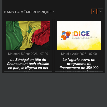
<
>
DANS LA MÊME RUBRIQUE :
Mercredi 5 Août 2026 - 07:00
Mardi 4 Août 2026 - 07:00
Le Sénégal en tête du
Le Nigeria ouvre un
financement tech africain
programme de
en juin, le Nigeria en net
financement de 350.000
recul
dollars pour les jeunes
start-ups tech