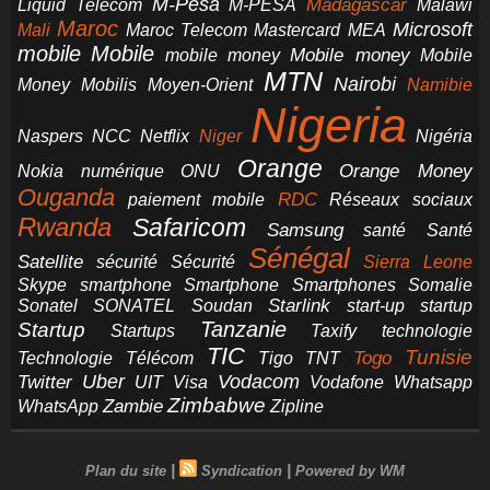
M-Pesa
Madagascar
Liquid Telecom
M-PESA
Malawi
Maroc
Microsoft
Mali
Maroc Telecom
Mastercard
MEA
mobile
Mobile
Mobile money
Mobile
mobile money
MTN
Nairobi
Money
Mobilis
Moyen-Orient
Namibie
Nigeria
NCC
Naspers
Netflix
Niger
Nigéria
Orange
Orange Money
Nokia
numérique
ONU
Ouganda
RDC
paiement mobile
Réseaux sociaux
Rwanda
Safaricom
Samsung
santé
Santé
Sénégal
Satellite
sécurité
Sécurité
Sierra Leone
smartphone
Smartphones
Skype
Smartphone
Somalie
Starlink
start-up
startup
Sonatel
SONATEL
Soudan
Tanzanie
Startup
technologie
Startups
Taxify
TIC
Tunisie
Technologie
Télécom
Tigo
Togo
TNT
Uber
Vodacom
Twitter
UIT
Visa
Vodafone
Whatsapp
Zimbabwe
Zambie
WhatsApp
Zipline
|
|
Plan du site
Syndication
Powered by WM