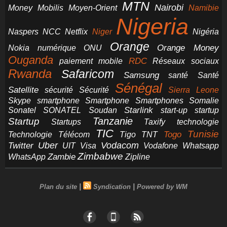
MTN
Nairobi
Money
Mobilis
Moyen-Orient
Namibie
Nigeria
NCC
Naspers
Netflix
Niger
Nigéria
Orange
Orange Money
Nokia
numérique
ONU
Ouganda
RDC
paiement mobile
Réseaux sociaux
Rwanda
Safaricom
Samsung
santé
Santé
Sénégal
Satellite
sécurité
Sécurité
Sierra Leone
smartphone
Smartphones
Skype
Smartphone
Somalie
Starlink
start-up
startup
Sonatel
SONATEL
Soudan
Tanzanie
Startup
technologie
Startups
Taxify
TIC
Tunisie
Technologie
Télécom
Tigo
Togo
TNT
Uber
Vodacom
Twitter
UIT
Visa
Vodafone
Whatsapp
Zimbabwe
Zambie
WhatsApp
Zipline
|
|
Plan du site
Syndication
Powered by WM