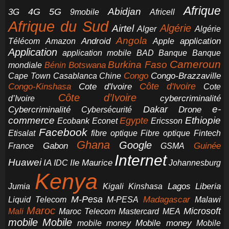
Afrique
5G
Abidjan
4G
3G
Africell
9mobile
Afrique du Sud
Airtel
Algérie
Alger
Algérie
Angola
application
Android
Télécom
Amazon
Apple
Application
application mobile
BAD
Banque
Banque
Cameroun
Burkina Faso
Botswana
mondiale
Bénin
Congo-Brazzaville
Chine
Congo
Cape Town
Casablanca
Cote d'Ivoire
Côte d'Ivoire
Congo-Kinshasa
Cote
Côte d’Ivoire
cybercriminalité
d’Ivoire
e-
Dakar
Cybercriminalité
Cybersécurité
Drone
commerce
Ethiopie
Egypte
Ericsson
Ecobank
Econet
Facebook
Etisalat
fibre optique
Fibre optique
Fintech
Ghana
Google
Gabon
Guinée
France
GSMA
Internet
Huawei
IA
Ile Maurice
IDC
Johannesburg
Kenya
Jumia
Lagos
Liberia
Kigali
Kinshasa
M-Pesa
Madagascar
Liquid Telecom
M-PESA
Malawi
Maroc
Microsoft
Mali
Maroc Telecom
Mastercard
MEA
mobile
Mobile
Mobile money
Mobile
mobile money