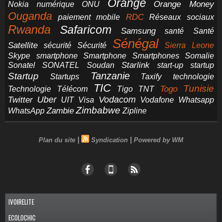
Orange
Orange Money
Nokia
numérique
ONU
Ouganda
RDC
paiement mobile
Réseaux sociaux
Rwanda
Safaricom
Samsung
santé
Santé
Sénégal
Satellite
sécurité
Sécurité
Sierra Leone
smartphone
Smartphones
Skype
Smartphone
Somalie
Starlink
start-up
startup
Sonatel
SONATEL
Soudan
Tanzanie
Startup
technologie
Startups
Taxify
TIC
Tunisie
Technologie
Télécom
Tigo
Togo
TNT
Uber
Vodacom
Twitter
UIT
Visa
Vodafone
Whatsapp
Zimbabwe
Zambie
WhatsApp
Zipline
|
|
Plan du site
Syndication
Powered by WM
IVOIRELITE
ECOLOCHIC