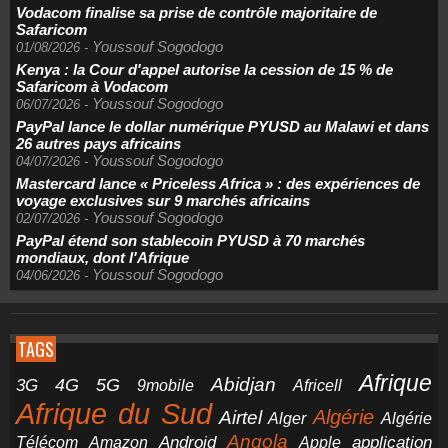
Vodacom finalise sa prise de contrôle majoritaire de
Safaricom
Youssouf Sogodogo
01/08/2026
-
Kenya : la Cour d'appel autorise la cession de 15 % de
Safaricom à Vodacom
Youssouf Sogodogo
06/07/2026
-
PayPal lance le dollar numérique PYUSD au Malawi et dans
26 autres pays africains
Youssouf Sogodogo
04/07/2026
-
Mastercard lance « Priceless Africa » : des expériences de
voyage exclusives sur 9 marchés africains
Youssouf Sogodogo
02/07/2026
-
PayPal étend son stablecoin PYUSD à 70 marchés
mondiaux, dont l'Afrique
Youssouf Sogodogo
04/06/2026
-
TAGS
Afrique
5G
Abidjan
4G
3G
Africell
9mobile
Afrique du Sud
Airtel
Algérie
Alger
Algérie
Angola
application
Android
Télécom
Amazon
Apple