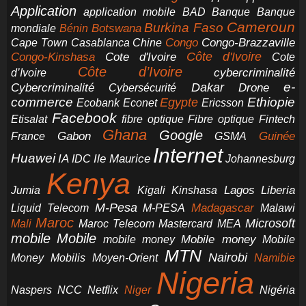
Application
application mobile
BAD
Banque
Banque
Cameroun
Burkina Faso
Botswana
mondiale
Bénin
Congo-Brazzaville
Chine
Congo
Cape Town
Casablanca
Cote d'Ivoire
Côte d'Ivoire
Congo-Kinshasa
Cote
Côte d’Ivoire
cybercriminalité
d’Ivoire
e-
Dakar
Cybercriminalité
Cybersécurité
Drone
commerce
Ethiopie
Egypte
Ericsson
Ecobank
Econet
Facebook
Etisalat
fibre optique
Fibre optique
Fintech
Ghana
Google
Gabon
Guinée
France
GSMA
Internet
Huawei
IA
Ile Maurice
IDC
Johannesburg
Kenya
Jumia
Lagos
Liberia
Kigali
Kinshasa
M-Pesa
Madagascar
Liquid Telecom
M-PESA
Malawi
Maroc
Microsoft
Mali
Maroc Telecom
Mastercard
MEA
mobile
Mobile
Mobile money
Mobile
mobile money
MTN
Nairobi
Money
Mobilis
Moyen-Orient
Namibie
Nigeria
NCC
Naspers
Netflix
Niger
Nigéria