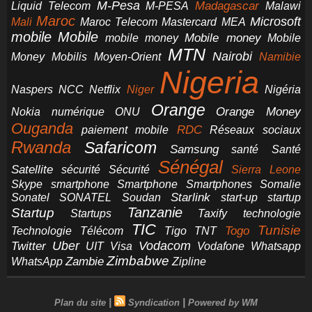
M-Pesa
Madagascar
Liquid Telecom
M-PESA
Malawi
Maroc
Microsoft
Mali
Maroc Telecom
Mastercard
MEA
mobile
Mobile
Mobile money
Mobile
mobile money
MTN
Nairobi
Money
Mobilis
Moyen-Orient
Namibie
Nigeria
NCC
Naspers
Netflix
Niger
Nigéria
Orange
Orange Money
Nokia
numérique
ONU
Ouganda
RDC
paiement mobile
Réseaux sociaux
Rwanda
Safaricom
Samsung
santé
Santé
Sénégal
Satellite
sécurité
Sécurité
Sierra Leone
smartphone
Smartphones
Skype
Smartphone
Somalie
Starlink
start-up
startup
Sonatel
SONATEL
Soudan
Tanzanie
Startup
technologie
Startups
Taxify
TIC
Tunisie
Technologie
Télécom
Tigo
Togo
TNT
Uber
Vodacom
Twitter
UIT
Visa
Vodafone
Whatsapp
Zimbabwe
Zambie
WhatsApp
Zipline
|
|
Plan du site
Syndication
Powered by WM