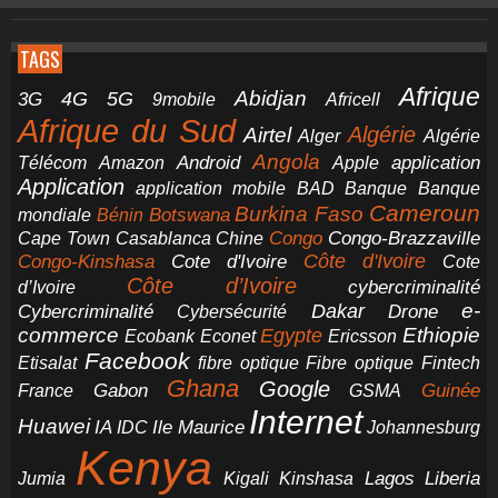
TAGS
Afrique
5G
Abidjan
4G
3G
Africell
9mobile
Afrique du Sud
Airtel
Algérie
Alger
Algérie
Angola
application
Android
Télécom
Amazon
Apple
Application
application mobile
BAD
Banque
Banque
Cameroun
Burkina Faso
Botswana
mondiale
Bénin
Congo-Brazzaville
Chine
Congo
Cape Town
Casablanca
Cote d'Ivoire
Côte d'Ivoire
Congo-Kinshasa
Cote
Côte d’Ivoire
cybercriminalité
d’Ivoire
e-
Dakar
Cybercriminalité
Cybersécurité
Drone
commerce
Ethiopie
Egypte
Ericsson
Ecobank
Econet
Facebook
Etisalat
fibre optique
Fibre optique
Fintech
Ghana
Google
Gabon
Guinée
France
GSMA
Internet
Huawei
IA
Ile Maurice
IDC
Johannesburg
Kenya
Jumia
Lagos
Liberia
Kigali
Kinshasa