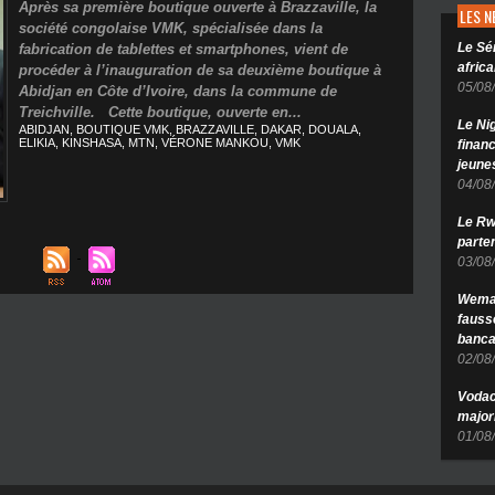
Après sa première boutique ouverte à Brazzaville, la
LES 
société congolaise VMK, spécialisée dans la
Le Sé
fabrication de tablettes et smartphones, vient de
africa
procéder à l’inauguration de sa deuxième boutique à
05/08
Abidjan en Côte d’Ivoire, dans la commune de
Treichville. Cette boutique, ouverte en...
Le Ni
ABIDJAN
,
BOUTIQUE VMK
,
BRAZZAVILLE
,
DAKAR
,
DOUALA
,
ELIKIA
,
KINSHASA
,
MTN
,
VÉRONE MANKOU
,
VMK
finan
jeune
04/08
Le Rw
parten
03/08
Wema 
fauss
banca
02/08
Vodac
major
01/08