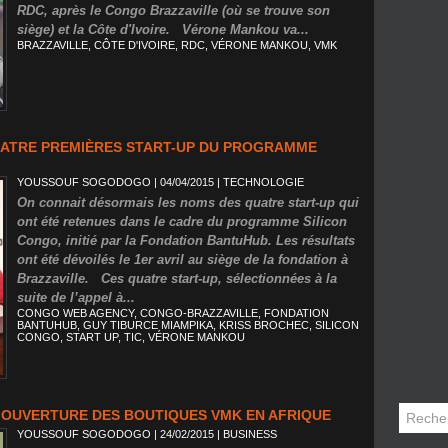
RDC, après le Congo Brazzaville (où se trouve son
siège) et la Côte d'Ivoire. Vérone Mankou va...
BRAZZAVILLE
,
CÔTE D'IVOIRE
,
RDC
,
VÉRONE MANKOU
,
VMK
UATRE PREMIÈRES START-UP DU PROGRAMME
YOUSSOUF SOGODOGO
| 04/04/2015
|
TECHNOLOGIE
On connait désormais les noms des quatre start-up qui
ont été retenues dans le cadre du programme Silicon
Congo, initié par la Fondation BantuHub. Les résultats
ont été dévoilés le 1er avril au siège de la fondation à
Brazzaville. Ces quatre start-up, sélectionnées à la
suite de l’appel à...
CONGO WEB AGENCY
,
CONGO-BRAZZAVILLE
,
FONDATION
BANTUHUB
,
GUY TIBURCE MIAMPIKA
,
KRISS BROCHEC
,
SILICON
CONGO
,
START UP
,
TIC
,
VÉRONE MANKOU
’OUVERTURE DES BOUTIQUES VMK EN AFRIQUE
YOUSSOUF SOGODOGO
| 24/02/2015
|
BUSINESS