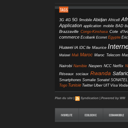
TAGS
Af
Abidjan
4G
5G
3G
Africell
9mobile
Application
BAD
application mobile
B
Brazzaville
Congo-Kinshasa
Cote d'Ivo
commerce
Egypte
Eri
Ecobank
Econet
Intern
Huawei
IA
IDC
Ile Maurice
Maroc
Mali
Maroc Telecom
Mas
Malawi
Nairobi
Namibie
NCC
Naspers
Netflix
N
Rwanda
Safar
Réseaux sociaux
Smartphones
Somalie
Sonatel
SONATEL
Tunisie
Uber
Vod
Togo
Twitter
UIT
Visa
Plan du site
|
Syndication
|
Powered by WM
IVOIRELITE
ECOLOCHIC
ECRANMOBILE