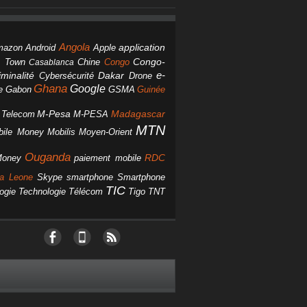
Angola
Android
application
mazon
Apple
Chine
Congo
Congo-
 Town
Casablanca
Dakar
e-
minalité
Cybersécurité
Drone
Ghana
Google
Gabon
GSMA
Guinée
e
M-Pesa
d Telecom
M-PESA
Madagascar
MTN
bile Money
Mobilis
Moyen-Orient
Ouganda
Money
RDC
paiement mobile
smartphone
ra Leone
Skype
Smartphone
TIC
ogie
Technologie
Télécom
Tigo
TNT