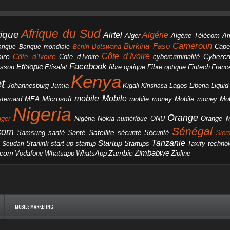
Afrique du Sud
rique
Algérie
Airtel
Alger
Algérie Télécom
A
Cameroun
Burkina Faso
Botswana
anque
Banque mondiale
Bénin
Cape
Côte d’Ivoire
Côte d'Ivoire
ire
cybercriminalité
Cybercri
Cote d’Ivoire
Facebook
Ethiopie
csson
Etisalat
fibre optique
Fibre optique
Fintech
Franc
Kenya
et
Johannesburg
Jumia
Lagos
Liberia
Liqui
Kigali
Kinshasa
mobile
Mobile
Microsoft
tercard
Mobile money
Mo
MEA
mobile money
Nigeria
Orange
Orange 
iger
Nigéria
Nokia
numérique
ONU
Sénégal
icom
Samsung
santé
Satellite
Santé
sécurité
Sécurité
Sier
Tanzanie
Startup
Starlink
start-up
startup
technol
Soudan
Startups
Taxify
Zimbabwe
acom
Vodafone
WhatsApp
Zambie
Whatsapp
Zipline
MOBILE MARKETING