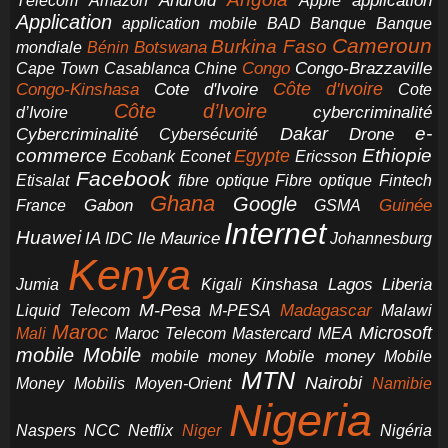
application
Android
Télécom
Amazon
Apple
Application
application mobile
BAD
Banque
Banque
Cameroun
Burkina Faso
Botswana
mondiale
Bénin
Congo-Brazzaville
Chine
Congo
Cape Town
Casablanca
Cote d'Ivoire
Côte d'Ivoire
Congo-Kinshasa
Cote
Côte d’Ivoire
cybercriminalité
d’Ivoire
e-
Dakar
Cybercriminalité
Cybersécurité
Drone
commerce
Ethiopie
Egypte
Ericsson
Ecobank
Econet
Facebook
Etisalat
fibre optique
Fibre optique
Fintech
Ghana
Google
Gabon
Guinée
France
GSMA
Internet
Huawei
IA
Ile Maurice
IDC
Johannesburg
Kenya
Jumia
Lagos
Liberia
Kigali
Kinshasa
M-Pesa
Madagascar
Liquid Telecom
M-PESA
Malawi
Maroc
Microsoft
Mali
Maroc Telecom
Mastercard
MEA
mobile
Mobile
Mobile money
Mobile
mobile money
MTN
Nairobi
Money
Mobilis
Moyen-Orient
Namibie
Nigeria
NCC
Naspers
Netflix
Niger
Nigéria