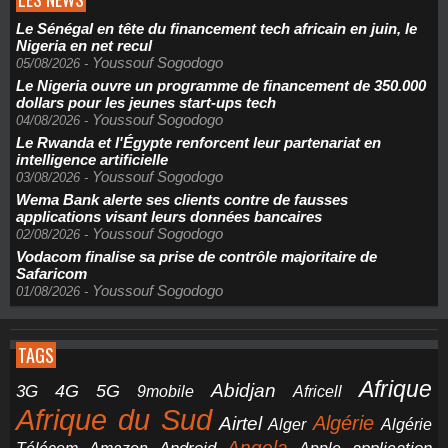
Le Sénégal en tête du financement tech africain en juin, le
Nigeria en net recul
Youssouf Sogodogo
05/08/2026
-
Le Nigeria ouvre un programme de financement de 350.000
dollars pour les jeunes start-ups tech
Youssouf Sogodogo
04/08/2026
-
Le Rwanda et l'Égypte renforcent leur partenariat en
intelligence artificielle
Youssouf Sogodogo
03/08/2026
-
Wema Bank alerte ses clients contre de fausses
applications visant leurs données bancaires
Youssouf Sogodogo
02/08/2026
-
Vodacom finalise sa prise de contrôle majoritaire de
Safaricom
Youssouf Sogodogo
01/08/2026
-
TAGS
Afrique
5G
Abidjan
4G
3G
Africell
9mobile
Afrique du Sud
Airtel
Algérie
Alger
Algérie
Angola