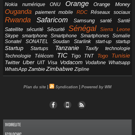
Orange
Orange Money
Nokia
numérique
ONU
Ouganda
RDC
paiement mobile
Réseaux sociaux
Rwanda
Safaricom
Samsung
santé
Santé
Sénégal
Satellite
sécurité
Sécurité
Sierra Leone
smartphone
Smartphones
Skype
Smartphone
Somalie
Starlink
start-up
startup
Sonatel
SONATEL
Soudan
Tanzanie
Startup
technologie
Startups
Taxify
TIC
Tunisie
Technologie
Télécom
Tigo
Togo
TNT
Uber
Vodacom
Twitter
UIT
Visa
Vodafone
Whatsapp
Zimbabwe
Zambie
WhatsApp
Zipline
|
|
Plan du site
Syndication
Powered by WM
IVOIRELITE
ECOLOCHIC