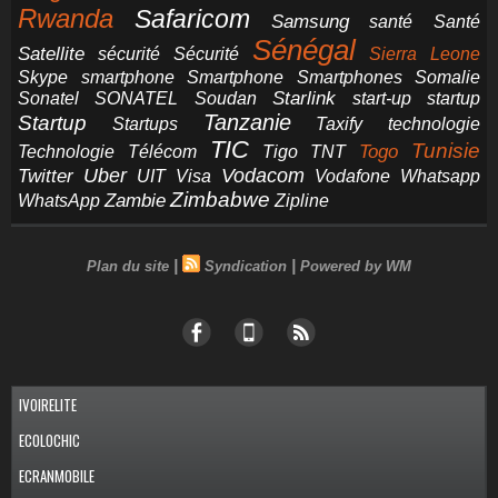
Rwanda
Safaricom
Samsung
santé
Santé
Sénégal
Satellite
sécurité
Sécurité
Sierra Leone
smartphone
Smartphones
Skype
Smartphone
Somalie
Starlink
start-up
startup
Sonatel
SONATEL
Soudan
Tanzanie
Startup
technologie
Startups
Taxify
TIC
Tunisie
Technologie
Télécom
Tigo
Togo
TNT
Uber
Vodacom
Twitter
UIT
Visa
Vodafone
Whatsapp
Zimbabwe
Zambie
WhatsApp
Zipline
|
|
Plan du site
Syndication
Powered by WM
IVOIRELITE
ECOLOCHIC
ECRANMOBILE