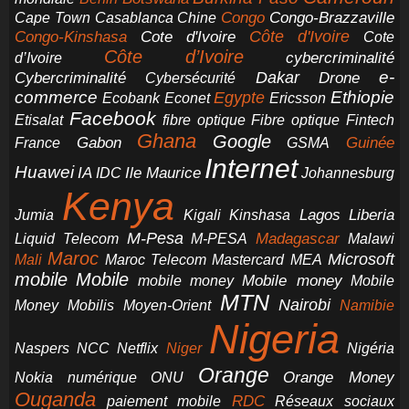
Congo-Brazzaville
Chine
Congo
Cape Town
Casablanca
Cote d'Ivoire
Côte d'Ivoire
Congo-Kinshasa
Cote
Côte d’Ivoire
cybercriminalité
d’Ivoire
e-
Dakar
Cybercriminalité
Cybersécurité
Drone
commerce
Ethiopie
Egypte
Ericsson
Ecobank
Econet
Facebook
Etisalat
fibre optique
Fibre optique
Fintech
Ghana
Google
Gabon
Guinée
France
GSMA
Internet
Huawei
IA
Ile Maurice
IDC
Johannesburg
Kenya
Jumia
Lagos
Liberia
Kigali
Kinshasa
M-Pesa
Madagascar
Liquid Telecom
M-PESA
Malawi
Maroc
Microsoft
Mali
Maroc Telecom
Mastercard
MEA
mobile
Mobile
Mobile money
Mobile
mobile money
MTN
Nairobi
Money
Mobilis
Moyen-Orient
Namibie
Nigeria
NCC
Naspers
Netflix
Niger
Nigéria
Orange
Orange Money
Nokia
numérique
ONU
Ouganda
RDC
paiement mobile
Réseaux sociaux