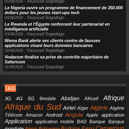
Youssouf Sogodogo
05/08/2026
-
Le Nigeria ouvre un programme de financement de 350.000
dollars pour les jeunes start-ups tech
Youssouf Sogodogo
04/08/2026
-
Le Rwanda et l'Égypte renforcent leur partenariat en
intelligence artificielle
Youssouf Sogodogo
03/08/2026
-
Wema Bank alerte ses clients contre de fausses
applications visant leurs données bancaires
Youssouf Sogodogo
02/08/2026
-
Vodacom finalise sa prise de contrôle majoritaire de
Safaricom
Youssouf Sogodogo
01/08/2026
-
TAGS
Afrique
5G
Abidjan
4G
3G
Africell
9mobile
Afrique du Sud
Airtel
Algérie
Alger
Algérie
Angola
application
Android
Télécom
Amazon
Apple
Application
application mobile
BAD
Banque
Banque
Cameroun
Burkina Faso
Botswana
mondiale
Bénin