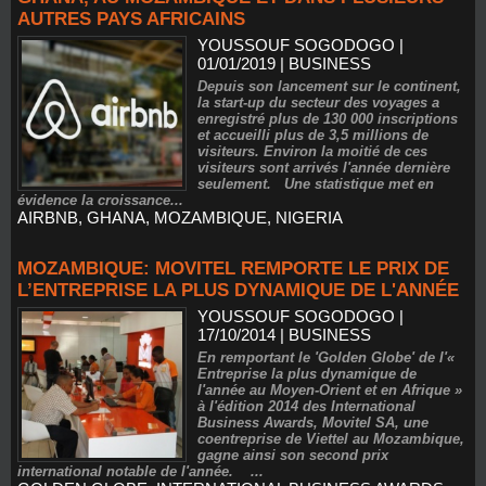
AUTRES PAYS AFRICAINS
YOUSSOUF SOGODOGO
|
01/01/2019
|
BUSINESS
Depuis son lancement sur le continent,
la start-up du secteur des voyages a
enregistré plus de 130 000 inscriptions
et accueilli plus de 3,5 millions de
visiteurs. Environ la moitié de ces
visiteurs sont arrivés l'année dernière
seulement. Une statistique met en
évidence la croissance...
AIRBNB
,
GHANA
,
MOZAMBIQUE
,
NIGERIA
MOZAMBIQUE: MOVITEL REMPORTE LE PRIX DE
L’ENTREPRISE LA PLUS DYNAMIQUE DE L'ANNÉE
YOUSSOUF SOGODOGO
|
17/10/2014
|
BUSINESS
En remportant le 'Golden Globe' de l'«
Entreprise la plus dynamique de
l'année au Moyen-Orient et en Afrique »
à l'édition 2014 des International
Business Awards, Movitel SA, une
coentreprise de Viettel au Mozambique,
gagne ainsi son second prix
international notable de l'année. ...