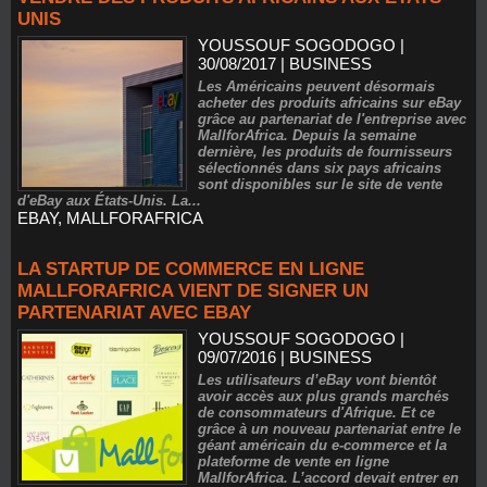
UNIS
YOUSSOUF SOGODOGO
|
30/08/2017
|
BUSINESS
Les Américains peuvent désormais
acheter des produits africains sur eBay
grâce au partenariat de l'entreprise avec
MallforAfrica. Depuis la semaine
dernière, les produits de fournisseurs
sélectionnés dans six pays africains
sont disponibles sur le site de vente
d'eBay aux États-Unis. La...
EBAY
,
MALLFORAFRICA
LA STARTUP DE COMMERCE EN LIGNE
MALLFORAFRICA VIENT DE SIGNER UN
PARTENARIAT AVEC EBAY
YOUSSOUF SOGODOGO
|
09/07/2016
|
BUSINESS
Les utilisateurs d’eBay vont bientôt
avoir accès aux plus grands marchés
de consommateurs d'Afrique. Et ce
grâce à un nouveau partenariat entre le
géant américain du e-commerce et la
plateforme de vente en ligne
MallforAfrica. L’accord devait entrer en