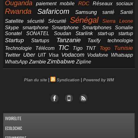
Ouganda
RDC
paiement mobile
Réseaux sociaux
Rwanda
Safaricom
Samsung
santé
Santé
Sénégal
Satellite
sécurité
Sécurité
Sierra Leone
smartphone
Smartphones
Skype
Smartphone
Somalie
Starlink
start-up
startup
Sonatel
SONATEL
Soudan
Tanzanie
Startup
technologie
Startups
Taxify
TIC
Tunisie
Technologie
Télécom
Tigo
Togo
TNT
Uber
Vodacom
Twitter
UIT
Visa
Vodafone
Whatsapp
Zimbabwe
Zambie
WhatsApp
Zipline
|
|
Plan du site
Syndication
Powered by WM
IVOIRELITE
ECOLOCHIC