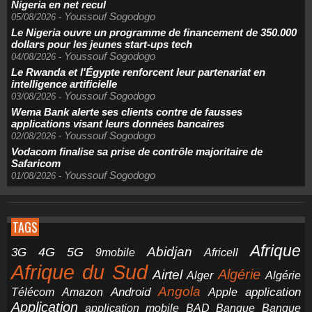
Nigeria en net recul
Youssouf Sogodogo
05/08/2026
-
Le Nigeria ouvre un programme de financement de 350.000
dollars pour les jeunes start-ups tech
Youssouf Sogodogo
04/08/2026
-
Le Rwanda et l'Égypte renforcent leur partenariat en
intelligence artificielle
Youssouf Sogodogo
03/08/2026
-
Wema Bank alerte ses clients contre de fausses
applications visant leurs données bancaires
Youssouf Sogodogo
02/08/2026
-
Vodacom finalise sa prise de contrôle majoritaire de
Safaricom
Youssouf Sogodogo
01/08/2026
-
TAGS
Afrique
5G
Abidjan
4G
3G
Africell
9mobile
Afrique du Sud
Airtel
Algérie
Alger
Algérie
Angola
application
Android
Télécom
Amazon
Apple
Application
application mobile
BAD
Banque
Banque