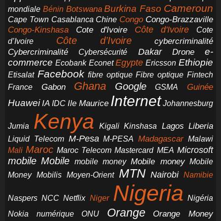
Cameroun
Burkina Faso
Botswana
mondiale
Bénin
Congo-Brazzaville
Chine
Congo
Cape Town
Casablanca
Cote d'Ivoire
Côte d'Ivoire
Congo-Kinshasa
Cote
Côte d’Ivoire
cybercriminalité
d’Ivoire
e-
Dakar
Cybercriminalité
Cybersécurité
Drone
commerce
Ethiopie
Egypte
Ericsson
Ecobank
Econet
Facebook
Etisalat
fibre optique
Fibre optique
Fintech
Ghana
Google
Gabon
Guinée
France
GSMA
Internet
Huawei
IA
Ile Maurice
IDC
Johannesburg
Kenya
Jumia
Lagos
Liberia
Kigali
Kinshasa
M-Pesa
Madagascar
Liquid Telecom
M-PESA
Malawi
Maroc
Microsoft
Mali
Maroc Telecom
Mastercard
MEA
mobile
Mobile
Mobile money
Mobile
mobile money
MTN
Nairobi
Money
Mobilis
Moyen-Orient
Namibie
Nigeria
NCC
Naspers
Netflix
Niger
Nigéria
Orange
Orange Money
Nokia
numérique
ONU