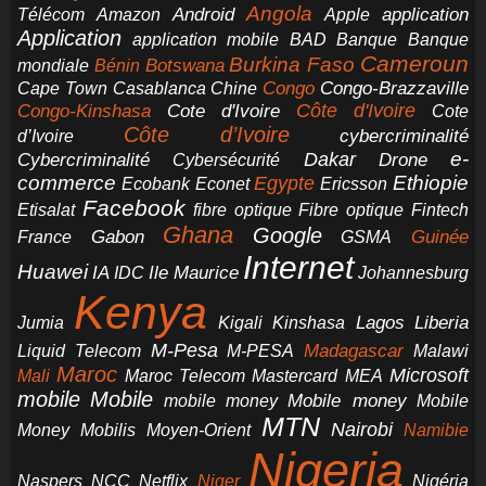
Angola
application
Android
Télécom
Amazon
Apple
Application
application mobile
BAD
Banque
Banque
Cameroun
Burkina Faso
Botswana
mondiale
Bénin
Congo-Brazzaville
Chine
Congo
Cape Town
Casablanca
Cote d'Ivoire
Côte d'Ivoire
Congo-Kinshasa
Cote
Côte d’Ivoire
cybercriminalité
d’Ivoire
e-
Dakar
Cybercriminalité
Cybersécurité
Drone
commerce
Ethiopie
Egypte
Ericsson
Ecobank
Econet
Facebook
Etisalat
fibre optique
Fibre optique
Fintech
Ghana
Google
Gabon
Guinée
France
GSMA
Internet
Huawei
IA
Ile Maurice
IDC
Johannesburg
Kenya
Jumia
Lagos
Liberia
Kigali
Kinshasa
M-Pesa
Madagascar
Liquid Telecom
M-PESA
Malawi
Maroc
Microsoft
Mali
Maroc Telecom
Mastercard
MEA
mobile
Mobile
Mobile money
Mobile
mobile money
MTN
Nairobi
Money
Mobilis
Moyen-Orient
Namibie
Nigeria
NCC
Naspers
Netflix
Niger
Nigéria