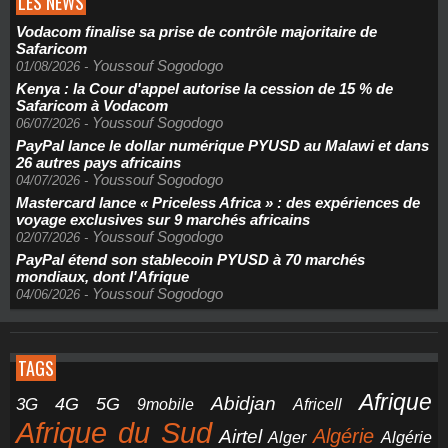
LES NEWS
Vodacom finalise sa prise de contrôle majoritaire de
Safaricom
Youssouf Sogodogo
01/08/2026
-
Kenya : la Cour d'appel autorise la cession de 15 % de
Safaricom à Vodacom
Youssouf Sogodogo
06/07/2026
-
PayPal lance le dollar numérique PYUSD au Malawi et dans
26 autres pays africains
Youssouf Sogodogo
04/07/2026
-
Mastercard lance « Priceless Africa » : des expériences de
voyage exclusives sur 9 marchés africains
Youssouf Sogodogo
02/07/2026
-
PayPal étend son stablecoin PYUSD à 70 marchés
mondiaux, dont l'Afrique
Youssouf Sogodogo
04/06/2026
-
TAGS
Afrique
5G
Abidjan
4G
3G
Africell
9mobile
Afrique du Sud
Airtel
Algérie
Alger
Algérie