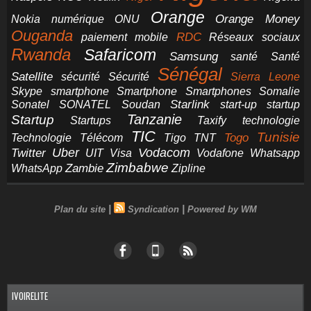
Orange
Orange Money
Nokia
numérique
ONU
Ouganda
RDC
paiement mobile
Réseaux sociaux
Rwanda
Safaricom
Samsung
santé
Santé
Sénégal
Satellite
sécurité
Sécurité
Sierra Leone
smartphone
Smartphones
Skype
Smartphone
Somalie
Starlink
start-up
startup
Sonatel
SONATEL
Soudan
Tanzanie
Startup
technologie
Startups
Taxify
TIC
Tunisie
Technologie
Télécom
Tigo
Togo
TNT
Uber
Vodacom
Twitter
UIT
Visa
Vodafone
Whatsapp
Zimbabwe
Zambie
WhatsApp
Zipline
|
|
Plan du site
Syndication
Powered by WM
IVOIRELITE