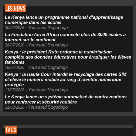
LES NEWS
Le Kenya lance un programme national d'apprentissage
numérique dans les écoles
Youssouf Sogodogo
30/07/2026
-
La Fondation Airtel Africa connecte plus de 3000 écoles à
Internet sur le continent
Youssouf Sogodogo
28/07/2026
-
Kenya : le président Ruto ordonne la numérisation
complète des données éducatives pour éradiquer les élèves
fantômes
Youssouf Sogodogo
15/05/2026
-
Kenya : la Haute Cour interdit le recyclage des cartes SIM
et élève le numéro mobile au rang d'identité numérique
protégée
Youssouf Sogodogo
13/05/2026
-
Le Kenya lance un système automatisé de contraventions
pour renforcer la sécurité routière
Youssouf Sogodogo
31/03/2026
-
TAGS