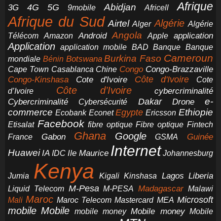
Afrique
5G
Abidjan
4G
3G
Africell
9mobile
Afrique du Sud
Airtel
Algérie
Alger
Algérie
Angola
application
Android
Télécom
Amazon
Apple
Application
application mobile
BAD
Banque
Banque
Cameroun
Burkina Faso
Botswana
mondiale
Bénin
Congo-Brazzaville
Chine
Congo
Cape Town
Casablanca
Cote d'Ivoire
Côte d'Ivoire
Congo-Kinshasa
Cote
Côte d’Ivoire
cybercriminalité
d’Ivoire
e-
Dakar
Cybercriminalité
Cybersécurité
Drone
commerce
Ethiopie
Egypte
Ericsson
Ecobank
Econet
Facebook
Etisalat
fibre optique
Fibre optique
Fintech
Ghana
Google
Gabon
Guinée
France
GSMA
Internet
Huawei
IA
Ile Maurice
IDC
Johannesburg
Kenya
Jumia
Lagos
Liberia
Kigali
Kinshasa
M-Pesa
Madagascar
Liquid Telecom
M-PESA
Malawi
Maroc
Microsoft
Mali
Maroc Telecom
Mastercard
MEA
mobile
Mobile
Mobile money
Mobile
mobile money