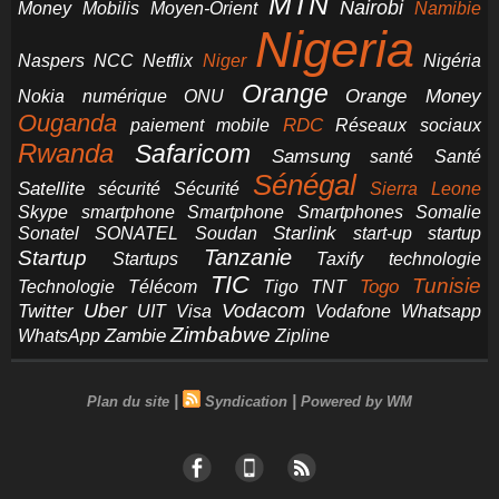
MTN
Nairobi
Money
Mobilis
Moyen-Orient
Namibie
Nigeria
NCC
Naspers
Netflix
Niger
Nigéria
Orange
Orange Money
Nokia
numérique
ONU
Ouganda
RDC
paiement mobile
Réseaux sociaux
Rwanda
Safaricom
Samsung
santé
Santé
Sénégal
Satellite
sécurité
Sécurité
Sierra Leone
smartphone
Smartphones
Skype
Smartphone
Somalie
Starlink
start-up
startup
Sonatel
SONATEL
Soudan
Tanzanie
Startup
technologie
Startups
Taxify
TIC
Tunisie
Technologie
Télécom
Tigo
Togo
TNT
Uber
Vodacom
Twitter
UIT
Visa
Vodafone
Whatsapp
Zimbabwe
Zambie
WhatsApp
Zipline
|
|
Plan du site
Syndication
Powered by WM