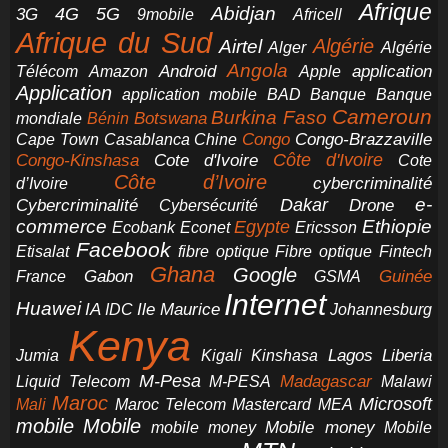
Afrique
5G
Abidjan
4G
3G
Africell
9mobile
Afrique du Sud
Airtel
Algérie
Alger
Algérie
Angola
application
Android
Télécom
Amazon
Apple
Application
application mobile
BAD
Banque
Banque
Cameroun
Burkina Faso
Botswana
mondiale
Bénin
Congo-Brazzaville
Chine
Congo
Cape Town
Casablanca
Cote d'Ivoire
Côte d'Ivoire
Congo-Kinshasa
Cote
Côte d’Ivoire
cybercriminalité
d’Ivoire
e-
Dakar
Cybercriminalité
Cybersécurité
Drone
commerce
Ethiopie
Egypte
Ericsson
Ecobank
Econet
Facebook
Etisalat
fibre optique
Fibre optique
Fintech
Ghana
Google
Gabon
Guinée
France
GSMA
Internet
Huawei
IA
Ile Maurice
IDC
Johannesburg
Kenya
Jumia
Lagos
Liberia
Kigali
Kinshasa
M-Pesa
Madagascar
Liquid Telecom
M-PESA
Malawi
Maroc
Microsoft
Mali
Maroc Telecom
Mastercard
MEA
mobile
Mobile
Mobile money
Mobile
mobile money