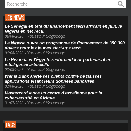
LES NEWS
Le Sénégal en tête du financement tech africain en juin, le
Nigeria en net recul
Youssouf Sogodogo
05/08/2026
-
Le Nigeria ouvre un programme de financement de 350.000
dollars pour les jeunes start-ups tech
Youssouf Sogodogo
04/08/2026
-
Le Rwanda et l'Égypte renforcent leur partenariat en
intelligence artificielle
Youssouf Sogodogo
03/08/2026
-
Wema Bank alerte ses clients contre de fausses
applications visant leurs données bancaires
Youssouf Sogodogo
02/08/2026
-
Mastercard lance un centre d'excellence pour la
cybersécurité en Afrique
Youssouf Sogodogo
31/07/2026
-
TAGS