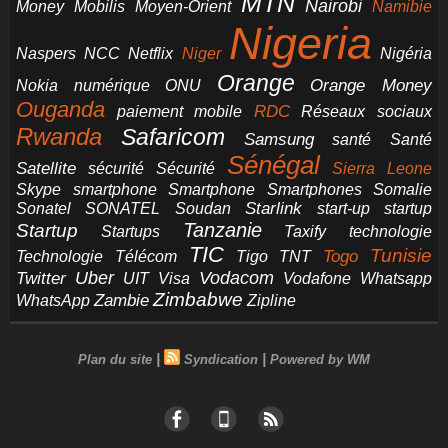
MTN
Nairobi
Money
Mobilis
Moyen-Orient
Namibie
Nigeria
NCC
Naspers
Netflix
Niger
Nigéria
Orange
Orange Money
Nokia
numérique
ONU
Ouganda
RDC
paiement mobile
Réseaux sociaux
Rwanda
Safaricom
Samsung
santé
Santé
Sénégal
Satellite
sécurité
Sécurité
Sierra Leone
smartphone
Smartphones
Skype
Smartphone
Somalie
Starlink
start-up
startup
Sonatel
SONATEL
Soudan
Tanzanie
Startup
technologie
Startups
Taxify
TIC
Tunisie
Technologie
Télécom
Tigo
Togo
TNT
Uber
Vodacom
Twitter
UIT
Visa
Vodafone
Whatsapp
Zimbabwe
Zambie
WhatsApp
Zipline
|
|
Plan du site
Syndication
Powered by WM