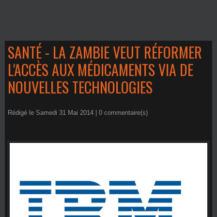
SANTÉ - LA ZAMBIE VEUT RÉFORMER
L'ACCÈS AUX MÉDICAMENTS VIA DE
NOUVELLES TECHNOLOGIES
Rédigé le Samedi 31 Mai 2014 |
0
commentaire(s)