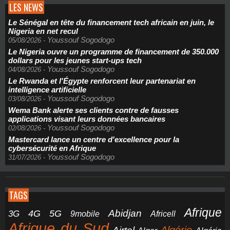
LES NEWS
Le Sénégal en tête du financement tech africain en juin, le
Nigeria en net recul
Youssouf Sogodogo
05/08/2026
-
Le Nigeria ouvre un programme de financement de 350.000
dollars pour les jeunes start-ups tech
Youssouf Sogodogo
04/08/2026
-
Le Rwanda et l'Égypte renforcent leur partenariat en
intelligence artificielle
Youssouf Sogodogo
03/08/2026
-
Wema Bank alerte ses clients contre de fausses
applications visant leurs données bancaires
Youssouf Sogodogo
02/08/2026
-
Mastercard lance un centre d'excellence pour la
cybersécurité en Afrique
Youssouf Sogodogo
31/07/2026
-
TAGS
Afrique
5G
Abidjan
4G
3G
Africell
9mobile
Afrique du Sud