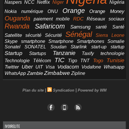
NCC
Naspers
Netflix
Niger
Nigéria
Orange
Orange Money
Nokia
numérique
ONU
Ouganda
RDC
paiement mobile
Réseaux sociaux
Rwanda
Safaricom
Samsung
santé
Santé
Sénégal
Satellite
sécurité
Sécurité
Sierra Leone
smartphone
Smartphones
Skype
Smartphone
Somalie
Starlink
start-up
startup
Sonatel
SONATEL
Soudan
Tanzanie
Startup
technologie
Startups
Taxify
TIC
Tunisie
Technologie
Télécom
Tigo
Togo
TNT
Uber
Vodacom
Twitter
UIT
Visa
Vodafone
Whatsapp
Zimbabwe
Zambie
WhatsApp
Zipline
|
|
Plan du site
Syndication
Powered by WM
IVOIRELITE