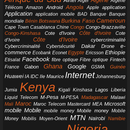
Airtel
Algérie
Alger
Algérie
Angola
application
Android
Télécom
Amazon
Apple
Application
application mobile
BAD
Banque
Banque
Cameroun
Burkina Faso
Botswana
mondiale
Bénin
Congo-Brazzaville
Chine
Congo
Cape Town
Casablanca
Cote d'Ivoire
Côte d'Ivoire
Congo-Kinshasa
Cote
Côte d’Ivoire
cybercriminalité
d’Ivoire
e-
Dakar
Cybercriminalité
Cybersécurité
Drone
commerce
Ethiopie
Egypte
Ericsson
Ecobank
Econet
Facebook
Etisalat
fibre optique
Fibre optique
Fintech
Ghana
Google
Gabon
Guinée
France
GSMA
Internet
Huawei
IA
Ile Maurice
IDC
Johannesburg
Kenya
Jumia
Lagos
Liberia
Kigali
Kinshasa
M-Pesa
Madagascar
Liquid Telecom
M-PESA
Malawi
Maroc
Microsoft
Mali
Maroc Telecom
Mastercard
MEA
mobile
Mobile
Mobile money
Mobile
mobile money
MTN
Nairobi
Money
Mobilis
Moyen-Orient
Namibie
Nigeria