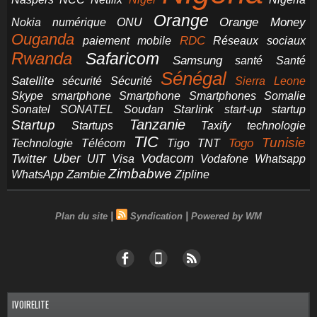
Orange
Orange Money
Nokia
numérique
ONU
Ouganda
RDC
paiement mobile
Réseaux sociaux
Rwanda
Safaricom
Samsung
santé
Santé
Sénégal
Satellite
sécurité
Sécurité
Sierra Leone
smartphone
Smartphones
Skype
Smartphone
Somalie
Starlink
start-up
startup
Sonatel
SONATEL
Soudan
Tanzanie
Startup
technologie
Startups
Taxify
TIC
Tunisie
Technologie
Télécom
Tigo
Togo
TNT
Uber
Vodacom
Twitter
UIT
Visa
Vodafone
Whatsapp
Zimbabwe
Zambie
WhatsApp
Zipline
|
|
Plan du site
Syndication
Powered by WM
IVOIRELITE