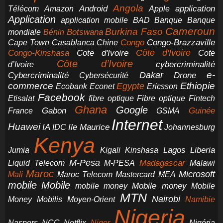
Angola
application
Android
Télécom
Amazon
Apple
Application
application mobile
BAD
Banque
Banque
Cameroun
Burkina Faso
Botswana
mondiale
Bénin
Congo-Brazzaville
Chine
Congo
Cape Town
Casablanca
Cote d'Ivoire
Côte d'Ivoire
Congo-Kinshasa
Cote
Côte d’Ivoire
cybercriminalité
d’Ivoire
e-
Dakar
Cybercriminalité
Cybersécurité
Drone
commerce
Ethiopie
Egypte
Ericsson
Ecobank
Econet
Facebook
Etisalat
fibre optique
Fibre optique
Fintech
Ghana
Google
Gabon
Guinée
France
GSMA
Internet
Huawei
IA
Ile Maurice
IDC
Johannesburg
Kenya
Jumia
Lagos
Liberia
Kigali
Kinshasa
M-Pesa
Madagascar
Liquid Telecom
M-PESA
Malawi
Maroc
Microsoft
Mali
Maroc Telecom
Mastercard
MEA
mobile
Mobile
Mobile money
Mobile
mobile money
MTN
Nairobi
Money
Mobilis
Moyen-Orient
Namibie
Nigeria
NCC
Naspers
Netflix
Niger
Nigéria