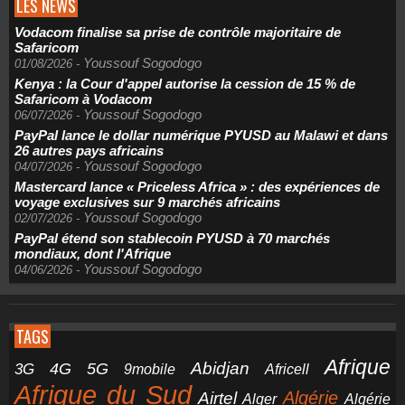
LES NEWS
Vodacom finalise sa prise de contrôle majoritaire de
Safaricom
Youssouf Sogodogo
01/08/2026
-
Kenya : la Cour d'appel autorise la cession de 15 % de
Safaricom à Vodacom
Youssouf Sogodogo
06/07/2026
-
PayPal lance le dollar numérique PYUSD au Malawi et dans
26 autres pays africains
Youssouf Sogodogo
04/07/2026
-
Mastercard lance « Priceless Africa » : des expériences de
voyage exclusives sur 9 marchés africains
Youssouf Sogodogo
02/07/2026
-
PayPal étend son stablecoin PYUSD à 70 marchés
mondiaux, dont l'Afrique
Youssouf Sogodogo
04/06/2026
-
TAGS
Afrique
5G
Abidjan
4G
3G
Africell
9mobile
Afrique du Sud
Airtel
Algérie
Alger
Algérie