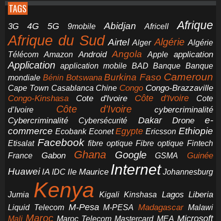
TAGS
Afrique
5G
Abidjan
4G
3G
Africell
9mobile
Afrique du Sud
Airtel
Algérie
Alger
Algérie
Angola
application
Android
Télécom
Amazon
Apple
Application
application mobile
BAD
Banque
Banque
Cameroun
Burkina Faso
Botswana
mondiale
Bénin
Congo-Brazzaville
Chine
Congo
Cape Town
Casablanca
Cote d'Ivoire
Côte d'Ivoire
Congo-Kinshasa
Cote
Côte d’Ivoire
cybercriminalité
d’Ivoire
e-
Dakar
Cybercriminalité
Cybersécurité
Drone
commerce
Ethiopie
Egypte
Ericsson
Ecobank
Econet
Facebook
Etisalat
fibre optique
Fibre optique
Fintech
Ghana
Google
Gabon
Guinée
France
GSMA
Internet
Huawei
IA
Ile Maurice
IDC
Johannesburg
Kenya
Jumia
Lagos
Liberia
Kigali
Kinshasa
M-Pesa
Madagascar
Liquid Telecom
M-PESA
Malawi
Maroc
Microsoft
Mali
Maroc Telecom
Mastercard
MEA