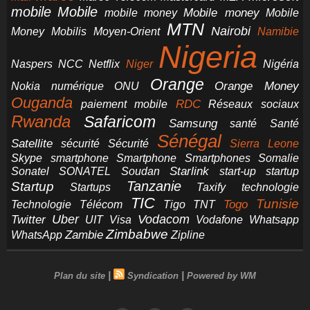
mobile
Mobile
Mobile money
Mobile
mobile money
MTN
Nairobi
Money
Mobilis
Moyen-Orient
Namibie
Nigeria
NCC
Naspers
Netflix
Niger
Nigéria
Orange
Orange Money
Nokia
numérique
ONU
Ouganda
RDC
paiement mobile
Réseaux sociaux
Rwanda
Safaricom
Samsung
santé
Santé
Sénégal
Satellite
sécurité
Sécurité
Sierra Leone
smartphone
Smartphones
Skype
Smartphone
Somalie
Starlink
start-up
startup
Sonatel
SONATEL
Soudan
Tanzanie
Startup
technologie
Startups
Taxify
TIC
Tunisie
Technologie
Télécom
Tigo
Togo
TNT
Uber
Vodacom
Twitter
UIT
Visa
Vodafone
Whatsapp
Zimbabwe
Zambie
WhatsApp
Zipline
|
|
Plan du site
Syndication
Powered by WM