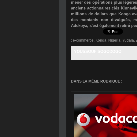
mener des opérations plus légères 
anciens actionnaires clés
Kinnevi
millions de dollars
que Konga avai
des montants non divulgués, 
Adekoya
, s'est également retiré pe
:
e-commerce
,
Konga
,
Nigeria
,
Yudala
,
YOUSSOUF SOGODOGO
DANS LA MÊME RUBRIQUE :