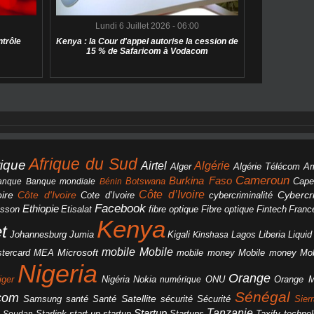
Lundi 6 Juillet 2026 - 06:00
ntrôle
Kenya : la Cour d'appel autorise la cession de
15 % de Safaricom à Vodacom
Afrique du Sud
rique
Algérie
Airtel
Alger
Algérie Télécom
A
Cameroun
Burkina Faso
Botswana
anque
Banque mondiale
Bénin
Cape
Côte d’Ivoire
Côte d'Ivoire
ire
cybercriminalité
Cybercri
Cote d’Ivoire
Facebook
Ethiopie
csson
Etisalat
fibre optique
Fibre optique
Fintech
Franc
Kenya
et
Johannesburg
Jumia
Lagos
Liberia
Liqui
Kigali
Kinshasa
mobile
Mobile
Microsoft
tercard
Mobile money
Mo
MEA
mobile money
Nigeria
Orange
Orange 
iger
Nigéria
Nokia
numérique
ONU
Sénégal
icom
Samsung
santé
Satellite
Santé
sécurité
Sécurité
Sier
Tanzanie
Startup
Starlink
start-up
startup
technol