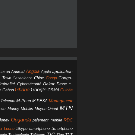
Angola
Android
application
mazon
Apple
Chine
Congo
Congo-
 Town
Casablanca
Dakar
e-
minalité
Cybersécurité
Drone
Ghana
Google
Gabon
GSMA
Guinée
e
M-Pesa
d Telecom
M-PESA
Madagascar
MTN
bile Money
Mobilis
Moyen-Orient
Ouganda
Money
RDC
paiement mobile
smartphone
ra Leone
Skype
Smartphone
TIC
ogie
Technologie
Télécom
Tigo