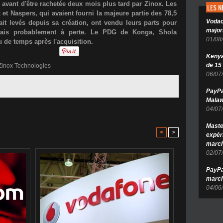
avant d'être rachetée deux mois plus tard par Zinox. Les
LES 
k
et
Naspers
, qui avaient fourni la majeure partie des
78,5
Vodac
t levés depuis sa création, ont vendu leurs parts pour
major
mais probablement à perte. Le PDG de Konga,
Shola
01/08
u de temps après l'acquisition.
Kenya 
de 15
Zinox Technologies
06/07
PayPa
Malaw
04/07
Maste
<
>
expér
march
02/07
PayPa
march
04/06