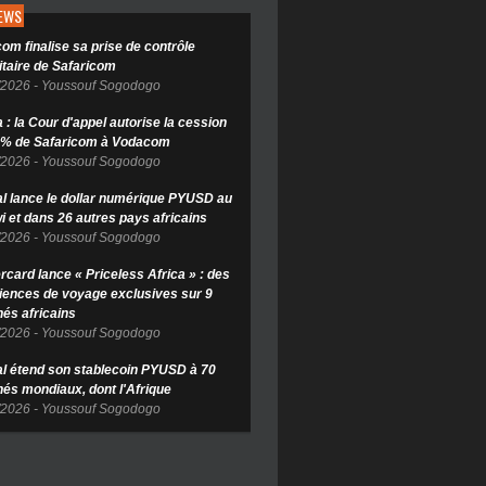
NEWS
om finalise sa prise de contrôle
itaire de Safaricom
/2026
-
Youssouf Sogodogo
: la Cour d'appel autorise la cession
 % de Safaricom à Vodacom
/2026
-
Youssouf Sogodogo
l lance le dollar numérique PYUSD au
i et dans 26 autres pays africains
/2026
-
Youssouf Sogodogo
rcard lance « Priceless Africa » : des
iences de voyage exclusives sur 9
és africains
/2026
-
Youssouf Sogodogo
l étend son stablecoin PYUSD à 70
és mondiaux, dont l'Afrique
/2026
-
Youssouf Sogodogo