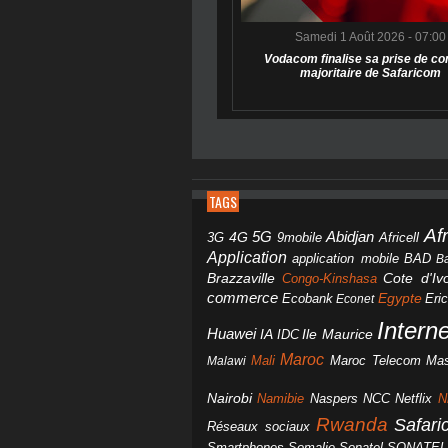
Samedi 1 Août 2026 - 07:00
Vodacom finalise sa prise de co
majoritaire de Safaricom
TAGS
Af
Abidjan
4G
5G
3G
Africell
9mobile
Application
BAD
application mobile
B
Brazzaville
Congo-Kinshasa
Cote d'Ivo
commerce
Egypte
Eri
Ecobank
Econet
Intern
Huawei
IA
IDC
Ile Maurice
Maroc
Mali
Maroc Telecom
Mas
Malawi
Nairobi
Namibie
NCC
Naspers
Netflix
N
Rwanda
Safar
Réseaux sociaux
Smartphones