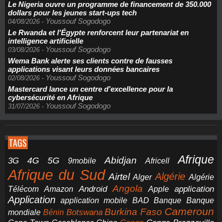
Le Nigeria ouvre un programme de financement de 350.000
dollars pour les jeunes start-ups tech
Youssouf Sogodogo
04/08/2026
-
Le Rwanda et l'Égypte renforcent leur partenariat en
intelligence artificielle
Youssouf Sogodogo
03/08/2026
-
Wema Bank alerte ses clients contre de fausses
applications visant leurs données bancaires
Youssouf Sogodogo
02/08/2026
-
Mastercard lance un centre d'excellence pour la
cybersécurité en Afrique
Youssouf Sogodogo
31/07/2026
-
TAGS
Afrique
5G
Abidjan
4G
3G
Africell
9mobile
Afrique du Sud
Airtel
Algérie
Alger
Algérie
Angola
application
Android
Télécom
Amazon
Apple
Application
application mobile
BAD
Banque
Banque
Cameroun
Burkina Faso
Botswana
mondiale
Bénin