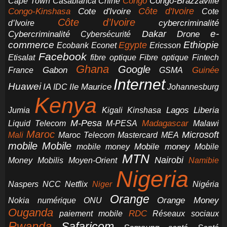
Congo-Brazzaville
Chine
Congo
Cape Town
Casablanca
Cote d'Ivoire
Côte d'Ivoire
Congo-Kinshasa
Cote
Côte d’Ivoire
cybercriminalité
d’Ivoire
e-
Dakar
Cybercriminalité
Cybersécurité
Drone
commerce
Ethiopie
Egypte
Ericsson
Ecobank
Econet
Facebook
Etisalat
fibre optique
Fibre optique
Fintech
Ghana
Google
Gabon
Guinée
France
GSMA
Internet
Huawei
IA
Ile Maurice
IDC
Johannesburg
Kenya
Jumia
Lagos
Liberia
Kigali
Kinshasa
M-Pesa
Madagascar
Liquid Telecom
M-PESA
Malawi
Maroc
Microsoft
Mali
Maroc Telecom
Mastercard
MEA
mobile
Mobile
Mobile money
Mobile
mobile money
MTN
Nairobi
Money
Mobilis
Moyen-Orient
Namibie
Nigeria
NCC
Naspers
Netflix
Niger
Nigéria
Orange
Orange Money
Nokia
numérique
ONU
Ouganda
RDC
paiement mobile
Réseaux sociaux
Rwanda
Safaricom