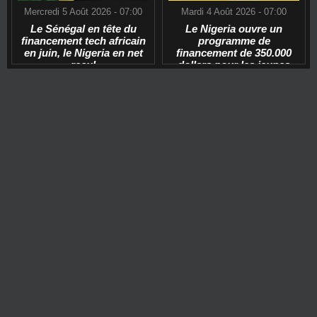
Mercredi 5 Août 2026 - 07:00
Mardi 4 Août 2026 - 07:00
Le Sénégal en tête du
Le Nigeria ouvre un
financement tech africain
programme de
en juin, le Nigeria en net
financement de 350.000
recul
dollars pour les jeunes
start-ups tech