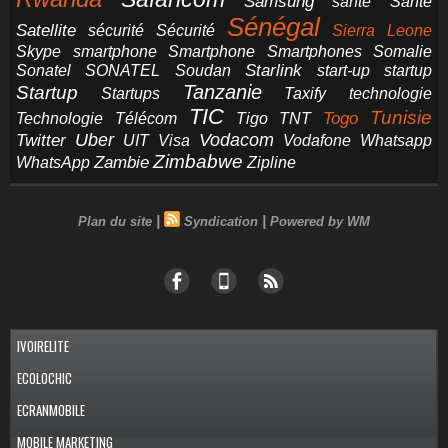
Samsung
santé
Santé
Sénégal
Satellite
sécurité
Sécurité
Sierra Leone
smartphone
Smartphones
Skype
Smartphone
Somalie
Starlink
start-up
startup
Sonatel
SONATEL
Soudan
Tanzanie
Startup
technologie
Startups
Taxify
TIC
Tunisie
Technologie
Télécom
Tigo
Togo
TNT
Uber
Vodacom
Twitter
UIT
Visa
Vodafone
Whatsapp
Zimbabwe
Zambie
WhatsApp
Zipline
|
|
Plan du site
Syndication
Powered by WM
IVOIRELITE
ECOLOCHIC
ECRANMOBILE
MOBILE MARKETING