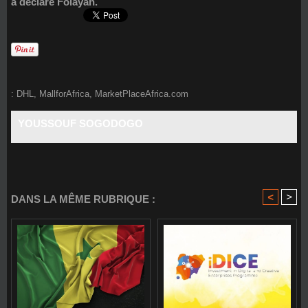
a déclaré Folayan.
:
DHL
,
MallforAfrica
,
MarketPlaceAfrica.com
YOUSSOUF SOGODOGO
<
>
DANS LA MÊME RUBRIQUE :