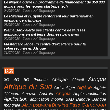
Le Nigeria ouvre un programme de financement de 350.000
dollars pour les jeunes start-ups tech
Youssouf Sogodogo
04/08/2026
-
Le Rwanda et l'Égypte renforcent leur partenariat en
intelligence artificielle
Youssouf Sogodogo
03/08/2026
-
Wema Bank alerte ses clients contre de fausses
applications visant leurs données bancaires
Youssouf Sogodogo
02/08/2026
-
Mastercard lance un centre d'excellence pour la
cybersécurité en Afrique
Youssouf Sogodogo
31/07/2026
-
TAGS
Afrique
5G
Abidjan
4G
3G
Africell
9mobile
Afrique du Sud
Airtel
Algérie
Alger
Algérie
Angola
application
Android
Télécom
Amazon
Apple
Application
application mobile
BAD
Banque
Banque
Cameroun
Burkina Faso
Botswana
mondiale
Bénin