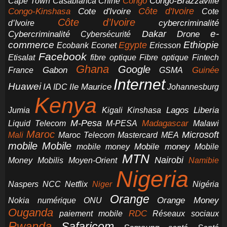
Congo-Brazzaville
Chine
Congo
Cape Town
Casablanca
Cote d'Ivoire
Côte d'Ivoire
Congo-Kinshasa
Cote
Côte d’Ivoire
cybercriminalité
d’Ivoire
e-
Dakar
Cybercriminalité
Cybersécurité
Drone
commerce
Ethiopie
Egypte
Ericsson
Ecobank
Econet
Facebook
Etisalat
fibre optique
Fibre optique
Fintech
Ghana
Google
Gabon
Guinée
France
GSMA
Internet
Huawei
IA
Ile Maurice
IDC
Johannesburg
Kenya
Jumia
Lagos
Liberia
Kigali
Kinshasa
M-Pesa
Madagascar
Liquid Telecom
M-PESA
Malawi
Maroc
Microsoft
Mali
Maroc Telecom
Mastercard
MEA
mobile
Mobile
Mobile money
Mobile
mobile money
MTN
Nairobi
Money
Mobilis
Moyen-Orient
Namibie
Nigeria
NCC
Naspers
Netflix
Niger
Nigéria
Orange
Orange Money
Nokia
numérique
ONU
Ouganda
RDC
paiement mobile
Réseaux sociaux
Rwanda
Safaricom