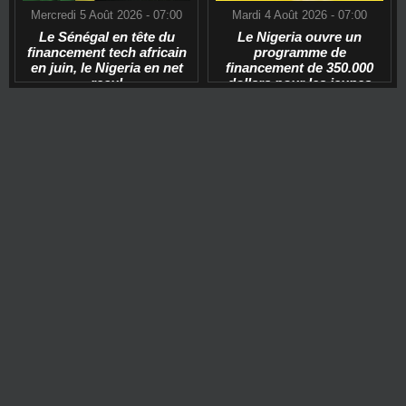
Mercredi 5 Août 2026 - 07:00
Mardi 4 Août 2026 - 07:00
Le Sénégal en tête du
Le Nigeria ouvre un
financement tech africain
programme de
en juin, le Nigeria en net
financement de 350.000
recul
dollars pour les jeunes
start-ups tech