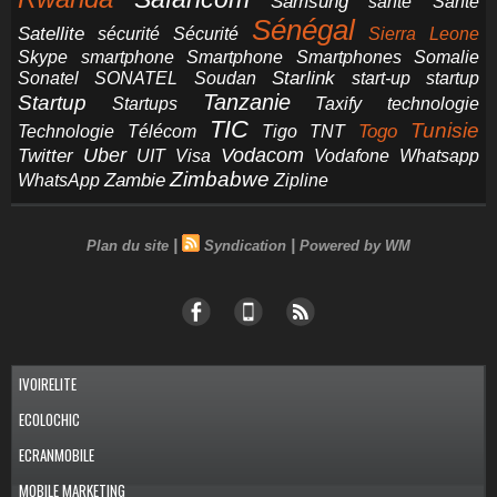
Samsung
santé
Santé
Sénégal
Satellite
sécurité
Sécurité
Sierra Leone
smartphone
Smartphones
Skype
Smartphone
Somalie
Starlink
start-up
startup
Sonatel
SONATEL
Soudan
Tanzanie
Startup
technologie
Startups
Taxify
TIC
Tunisie
Technologie
Télécom
Tigo
Togo
TNT
Uber
Vodacom
Twitter
UIT
Visa
Vodafone
Whatsapp
Zimbabwe
Zambie
WhatsApp
Zipline
|
|
Plan du site
Syndication
Powered by WM
IVOIRELITE
ECOLOCHIC
ECRANMOBILE
MOBILE MARKETING