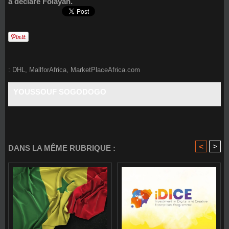
a déclaré Folayan.
:
DHL
,
MallforAfrica
,
MarketPlaceAfrica.com
YOUSSOUF SOGODOGO
<
>
DANS LA MÊME RUBRIQUE :