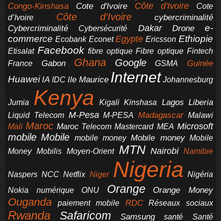
Cote d'Ivoire
Côte d'Ivoire
Congo-Kinshasa
Cote
Côte d’Ivoire
cybercriminalité
d’Ivoire
e-
Dakar
Cybercriminalité
Cybersécurité
Drone
commerce
Ethiopie
Egypte
Ericsson
Ecobank
Econet
Facebook
Etisalat
fibre optique
Fibre optique
Fintech
Ghana
Google
Gabon
Guinée
France
GSMA
Internet
Huawei
IA
Ile Maurice
IDC
Johannesburg
Kenya
Jumia
Lagos
Liberia
Kigali
Kinshasa
M-Pesa
Madagascar
Liquid Telecom
M-PESA
Malawi
Maroc
Microsoft
Mali
Maroc Telecom
Mastercard
MEA
mobile
Mobile
Mobile money
Mobile
mobile money
MTN
Nairobi
Money
Mobilis
Moyen-Orient
Namibie
Nigeria
NCC
Naspers
Netflix
Niger
Nigéria
Orange
Orange Money
Nokia
numérique
ONU
Ouganda
RDC
paiement mobile
Réseaux sociaux
Rwanda
Safaricom
Samsung
santé
Santé