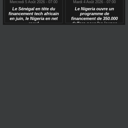
Mercredi 5 Août 2026 - 07:00
Mardi 4 Août 2026 - 07:00
Le Sénégal en tête du
Le Nigeria ouvre un
financement tech africain
programme de
en juin, le Nigeria en net
financement de 350.000
recul
dollars pour les jeunes
start-ups tech