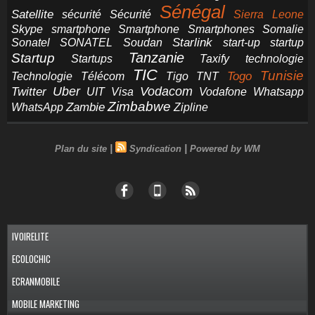
Sénégal
Satellite
sécurité
Sécurité
Sierra Leone
smartphone
Smartphones
Skype
Smartphone
Somalie
Starlink
start-up
startup
Sonatel
SONATEL
Soudan
Tanzanie
Startup
technologie
Startups
Taxify
TIC
Tunisie
Technologie
Télécom
Tigo
Togo
TNT
Uber
Vodacom
Twitter
UIT
Visa
Vodafone
Whatsapp
Zimbabwe
Zambie
WhatsApp
Zipline
|
|
Plan du site
Syndication
Powered by WM
IVOIRELITE
ECOLOCHIC
ECRANMOBILE
MOBILE MARKETING