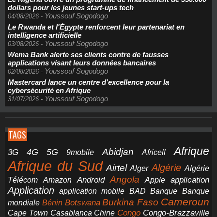
dollars pour les jeunes start-ups tech
Youssouf Sogodogo
04/08/2026
-
Le Rwanda et l'Égypte renforcent leur partenariat en
intelligence artificielle
Youssouf Sogodogo
03/08/2026
-
Wema Bank alerte ses clients contre de fausses
applications visant leurs données bancaires
Youssouf Sogodogo
02/08/2026
-
Mastercard lance un centre d'excellence pour la
cybersécurité en Afrique
Youssouf Sogodogo
31/07/2026
-
TAGS
Afrique
5G
Abidjan
4G
3G
Africell
9mobile
Afrique du Sud
Airtel
Algérie
Alger
Algérie
Angola
application
Android
Télécom
Amazon
Apple
Application
application mobile
BAD
Banque
Banque
Cameroun
Burkina Faso
Botswana
mondiale
Bénin
Congo-Brazzaville
Chine
Congo
Cape Town
Casablanca