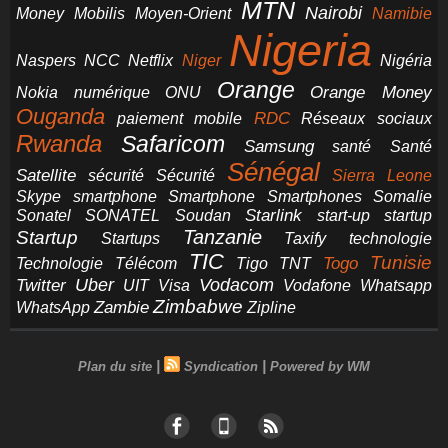
MTN
Nairobi
Money
Mobilis
Moyen-Orient
Namibie
Nigeria
NCC
Naspers
Netflix
Niger
Nigéria
Orange
Orange Money
Nokia
numérique
ONU
Ouganda
RDC
paiement mobile
Réseaux sociaux
Rwanda
Safaricom
Samsung
santé
Santé
Sénégal
Satellite
sécurité
Sécurité
Sierra Leone
smartphone
Smartphones
Skype
Smartphone
Somalie
Starlink
start-up
startup
Sonatel
SONATEL
Soudan
Tanzanie
Startup
technologie
Startups
Taxify
TIC
Tunisie
Technologie
Télécom
Tigo
Togo
TNT
Uber
Vodacom
Twitter
UIT
Visa
Vodafone
Whatsapp
Zimbabwe
Zambie
WhatsApp
Zipline
|
|
Plan du site
Syndication
Powered by WM