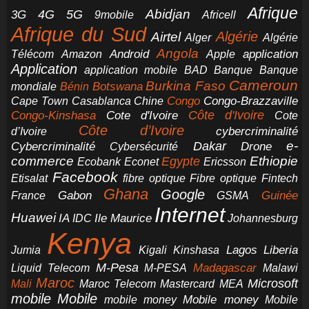
Afrique
5G
Abidjan
4G
3G
Africell
9mobile
Afrique du Sud
Airtel
Algérie
Alger
Algérie
Angola
application
Android
Télécom
Amazon
Apple
Application
application mobile
BAD
Banque
Banque
Cameroun
Burkina Faso
Botswana
mondiale
Bénin
Congo-Brazzaville
Chine
Congo
Cape Town
Casablanca
Cote d'Ivoire
Côte d'Ivoire
Congo-Kinshasa
Cote
Côte d’Ivoire
cybercriminalité
d’Ivoire
e-
Dakar
Cybercriminalité
Cybersécurité
Drone
commerce
Ethiopie
Egypte
Ericsson
Ecobank
Econet
Facebook
Etisalat
fibre optique
Fibre optique
Fintech
Ghana
Google
Gabon
Guinée
France
GSMA
Internet
Huawei
IA
Ile Maurice
IDC
Johannesburg
Kenya
Jumia
Lagos
Liberia
Kigali
Kinshasa
M-Pesa
Madagascar
Liquid Telecom
M-PESA
Malawi
Maroc
Microsoft
Mali
Maroc Telecom
Mastercard
MEA
mobile
Mobile
Mobile money
Mobile
mobile money