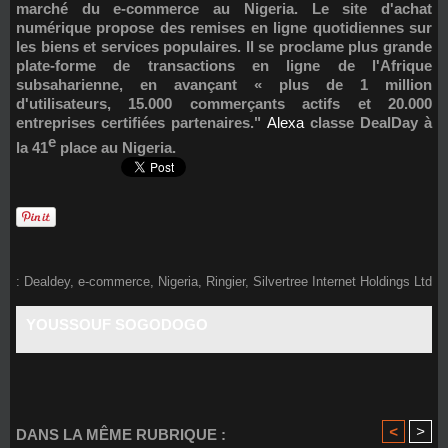
marché du e-commerce au Nigeria. Le site d'achat
numérique propose des remises en ligne quotidiennes sur
les biens et services populaires. Il se proclame plus grande
plate-forme de transactions en ligne de l'Afrique
subsaharienne, en avançant « plus de 1 million
d'utilisateurs, 15.000 commerçants actifs et 20.000
entreprises certifiées partenaires."
Alexa
classe DealDay à
e
la 41
place au Nigeria.
:
Dealdey
,
e-commerce
,
Nigeria
,
Ringier
,
Silvertree Internet Holdings Ltd
YOUSSOUF SOGODOGO
<
>
DANS LA MÊME RUBRIQUE :