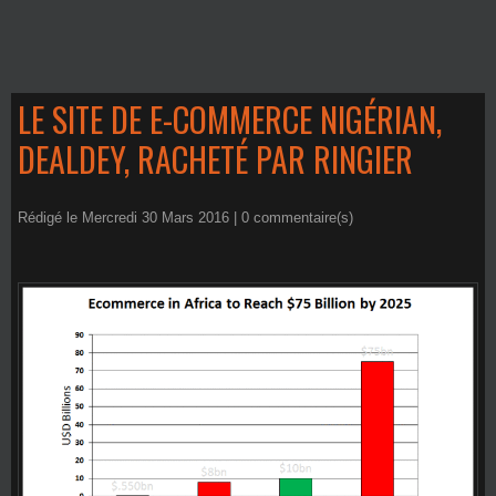
LE SITE DE E-COMMERCE NIGÉRIAN,
DEALDEY, RACHETÉ PAR RINGIER
Rédigé le Mercredi 30 Mars 2016 |
0
commentaire(s)