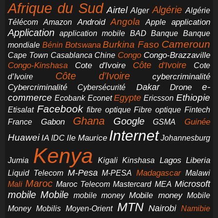
Afrique du Sud
Airtel
Algérie
Alger
Algérie
Angola
application
Android
Télécom
Amazon
Apple
Application
application mobile
BAD
Banque
Banque
Cameroun
Burkina Faso
Botswana
mondiale
Bénin
Congo-Brazzaville
Chine
Congo
Cape Town
Casablanca
Cote d'Ivoire
Côte d'Ivoire
Congo-Kinshasa
Cote
Côte d’Ivoire
cybercriminalité
d’Ivoire
e-
Dakar
Cybercriminalité
Cybersécurité
Drone
commerce
Ethiopie
Egypte
Ericsson
Ecobank
Econet
Facebook
Etisalat
fibre optique
Fibre optique
Fintech
Ghana
Google
Gabon
Guinée
France
GSMA
Internet
Huawei
IA
Ile Maurice
IDC
Johannesburg
Kenya
Jumia
Lagos
Liberia
Kigali
Kinshasa
M-Pesa
Madagascar
Liquid Telecom
M-PESA
Malawi
Maroc
Microsoft
Mali
Maroc Telecom
Mastercard
MEA
mobile
Mobile
Mobile money
Mobile
mobile money
MTN
Nairobi
Money
Mobilis
Moyen-Orient
Namibie