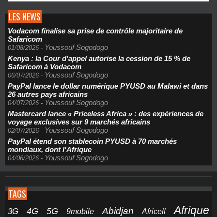
LES NEWS
Vodacom finalise sa prise de contrôle majoritaire de
Safaricom
Youssouf Sogodogo
01/08/2026
-
Kenya : la Cour d'appel autorise la cession de 15 % de
Safaricom à Vodacom
Youssouf Sogodogo
06/07/2026
-
PayPal lance le dollar numérique PYUSD au Malawi et dans
26 autres pays africains
Youssouf Sogodogo
04/07/2026
-
Mastercard lance « Priceless Africa » : des expériences de
voyage exclusives sur 9 marchés africains
Youssouf Sogodogo
02/07/2026
-
PayPal étend son stablecoin PYUSD à 70 marchés
mondiaux, dont l'Afrique
Youssouf Sogodogo
04/06/2026
-
TAGS
Afrique
5G
Abidjan
4G
3G
Africell
9mobile