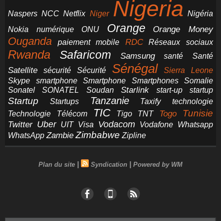
Nigeria
NCC
Naspers
Netflix
Niger
Nigéria
Orange
Orange Money
Nokia
numérique
ONU
Ouganda
RDC
paiement mobile
Réseaux sociaux
Rwanda
Safaricom
Samsung
santé
Santé
Sénégal
Satellite
sécurité
Sécurité
Sierra Leone
smartphone
Smartphones
Skype
Smartphone
Somalie
Starlink
start-up
startup
Sonatel
SONATEL
Soudan
Tanzanie
Startup
technologie
Startups
Taxify
TIC
Tunisie
Technologie
Télécom
Tigo
Togo
TNT
Uber
Vodacom
Twitter
UIT
Visa
Vodafone
Whatsapp
Zimbabwe
Zambie
WhatsApp
Zipline
|
|
Plan du site
Syndication
Powered by WM