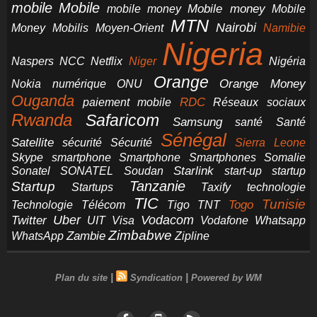
mobile
Mobile
Mobile money
Mobile
mobile money
MTN
Nairobi
Money
Mobilis
Moyen-Orient
Namibie
Nigeria
NCC
Naspers
Netflix
Niger
Nigéria
Orange
Orange Money
Nokia
numérique
ONU
Ouganda
RDC
paiement mobile
Réseaux sociaux
Rwanda
Safaricom
Samsung
santé
Santé
Sénégal
Satellite
sécurité
Sécurité
Sierra Leone
smartphone
Smartphones
Skype
Smartphone
Somalie
Starlink
start-up
startup
Sonatel
SONATEL
Soudan
Tanzanie
Startup
technologie
Startups
Taxify
TIC
Tunisie
Technologie
Télécom
Tigo
Togo
TNT
Uber
Vodacom
Twitter
UIT
Visa
Vodafone
Whatsapp
Zimbabwe
Zambie
WhatsApp
Zipline
|
|
Plan du site
Syndication
Powered by WM