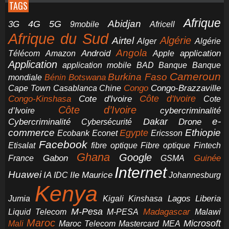
TAGS
Afrique
5G
Abidjan
4G
3G
Africell
9mobile
Afrique du Sud
Airtel
Algérie
Alger
Algérie
Angola
application
Android
Télécom
Amazon
Apple
Application
application mobile
BAD
Banque
Banque
Cameroun
Burkina Faso
Botswana
mondiale
Bénin
Congo-Brazzaville
Chine
Congo
Cape Town
Casablanca
Cote d'Ivoire
Côte d'Ivoire
Congo-Kinshasa
Cote
Côte d’Ivoire
cybercriminalité
d’Ivoire
e-
Dakar
Cybercriminalité
Cybersécurité
Drone
commerce
Ethiopie
Egypte
Ericsson
Ecobank
Econet
Facebook
Etisalat
fibre optique
Fibre optique
Fintech
Ghana
Google
Gabon
Guinée
France
GSMA
Internet
Huawei
IA
Ile Maurice
IDC
Johannesburg
Kenya
Jumia
Lagos
Liberia
Kigali
Kinshasa
M-Pesa
Madagascar
Liquid Telecom
M-PESA
Malawi
Maroc
Microsoft
Mali
Maroc Telecom
Mastercard
MEA