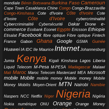
Cameroun
Burkina Faso
Botswana
mondiale
Bénin
Congo-Brazzaville
Chine
Congo
Cape Town
Casablanca
Cote d'Ivoire
Côte d'Ivoire
Congo-Kinshasa
Cote
Côte d’Ivoire
cybercriminalité
d’Ivoire
e-
Dakar
Cybercriminalité
Cybersécurité
Drone
commerce
Ethiopie
Egypte
Ericsson
Ecobank
Econet
Facebook
Etisalat
fibre optique
Fibre optique
Fintech
Ghana
Google
Gabon
Guinée
France
GSMA
Internet
Huawei
IA
Ile Maurice
IDC
Johannesburg
Kenya
Jumia
Lagos
Liberia
Kigali
Kinshasa
M-Pesa
Madagascar
Liquid Telecom
M-PESA
Malawi
Maroc
Microsoft
Mali
Maroc Telecom
Mastercard
MEA
mobile
Mobile
Mobile money
Mobile
mobile money
MTN
Nairobi
Money
Mobilis
Moyen-Orient
Namibie
Nigeria
NCC
Naspers
Netflix
Niger
Nigéria
Orange
Orange Money
Nokia
numérique
ONU