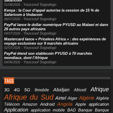
Safaricom
Youssouf Sogodogo
01/08/2026
-
Kenya : la Cour d'appel autorise la cession de 15 % de
Safaricom à Vodacom
Youssouf Sogodogo
06/07/2026
-
PayPal lance le dollar numérique PYUSD au Malawi et dans
26 autres pays africains
Youssouf Sogodogo
04/07/2026
-
Mastercard lance « Priceless Africa » : des expériences de
voyage exclusives sur 9 marchés africains
Youssouf Sogodogo
02/07/2026
-
PayPal étend son stablecoin PYUSD à 70 marchés
mondiaux, dont l'Afrique
Youssouf Sogodogo
04/06/2026
-
TAGS
Afrique
5G
Abidjan
4G
3G
Africell
9mobile
Afrique du Sud
Airtel
Algérie
Alger
Algérie
Angola
application
Android
Télécom
Amazon
Apple
Application
application mobile
BAD
Banque
Banque