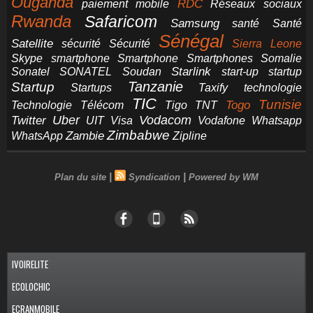
Ouganda
RDC
paiement mobile
Réseaux sociaux
Rwanda
Safaricom
Samsung
santé
Santé
Sénégal
Satellite
sécurité
Sécurité
Sierra Leone
smartphone
Smartphones
Skype
Smartphone
Somalie
Starlink
start-up
startup
Sonatel
SONATEL
Soudan
Tanzanie
Startup
technologie
Startups
Taxify
TIC
Tunisie
Technologie
Télécom
Tigo
Togo
TNT
Uber
Vodacom
Twitter
UIT
Visa
Vodafone
Whatsapp
Zimbabwe
Zambie
WhatsApp
Zipline
|
|
Plan du site
Syndication
Powered by WM
IVOIRELITE
ECOLOCHIC
ECRANMOBILE