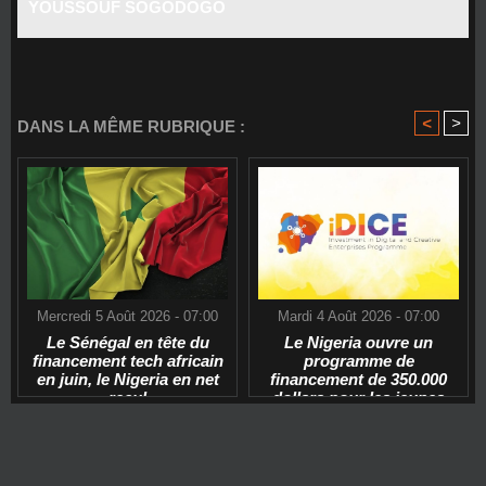
YOUSSOUF SOGODOGO
<
>
DANS LA MÊME RUBRIQUE :
Mercredi 5 Août 2026 - 07:00
Mardi 4 Août 2026 - 07:00
Le Sénégal en tête du
Le Nigeria ouvre un
financement tech africain
programme de
en juin, le Nigeria en net
financement de 350.000
recul
dollars pour les jeunes
start-ups tech