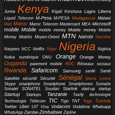
Kenya
Jumia
Lagos
Liberia
Kigali
Kinshasa
M-Pesa
Madagascar
Liquid Telecom
M-PESA
Malawi
Maroc
Microsoft
Mali
Maroc Telecom
Mastercard
MEA
mobile
Mobile
Mobile money
Mobile
mobile money
MTN
Nairobi
Money
Mobilis
Moyen-Orient
Namibie
Nigeria
NCC
Naspers
Netflix
Niger
Nigéria
Orange
Orange Money
Nokia
numérique
ONU
Ouganda
RDC
paiement mobile
Réseaux sociaux
Rwanda
Safaricom
Samsung
santé
Santé
Sénégal
Satellite
sécurité
Sécurité
Sierra Leone
smartphone
Smartphones
Skype
Smartphone
Somalie
Starlink
start-up
startup
Sonatel
SONATEL
Soudan
Tanzanie
Startup
technologie
Startups
Taxify
TIC
Tunisie
Technologie
Télécom
Tigo
Togo
TNT
Uber
Vodacom
Twitter
UIT
Visa
Vodafone
Whatsapp
Zimbabwe
Zambie
WhatsApp
Zipline