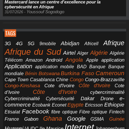
Mastercard lance un centre d'excellence pour la
cybersécurité en Afrique
Youssouf Sogodogo
31/07/2026
-
TAGS
Afrique
5G
Abidjan
4G
3G
Africell
9mobile
Afrique du Sud
Airtel
Algérie
Alger
Algérie
Angola
application
Android
Télécom
Amazon
Apple
Application
application mobile
BAD
Banque
Banque
Cameroun
Burkina Faso
Botswana
mondiale
Bénin
Congo-Brazzaville
Chine
Congo
Cape Town
Casablanca
Cote d'Ivoire
Côte d'Ivoire
Congo-Kinshasa
Cote
Côte d’Ivoire
cybercriminalité
d’Ivoire
e-
Dakar
Cybercriminalité
Cybersécurité
Drone
commerce
Ethiopie
Egypte
Ericsson
Ecobank
Econet
Facebook
Etisalat
fibre optique
Fibre optique
Fintech
Ghana
Google
Gabon
Guinée
France
GSMA
Internet
Huawei
IA
Ile Maurice
IDC
Johannesburg