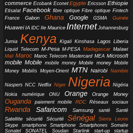
commerce
Ethiopie
Egypte
Ericsson
Ecobank
Econet
Facebook
Etisalat
fibre optique
Fibre optique
Fintech
Ghana
Google
Gabon
Guinée
France
GSMA
Internet
Huawei
IA
Ile Maurice
IDC
Johannesburg
Kenya
Jumia
Lagos
Liberia
Kigali
Kinshasa
M-Pesa
Madagascar
Liquid Telecom
M-PESA
Malawi
Maroc
Microsoft
Mali
Maroc Telecom
Mastercard
MEA
mobile
Mobile
Mobile money
Mobile
mobile money
MTN
Nairobi
Money
Mobilis
Moyen-Orient
Namibie
Nigeria
NCC
Naspers
Netflix
Niger
Nigéria
Orange
Orange Money
Nokia
numérique
ONU
Ouganda
RDC
paiement mobile
Réseaux sociaux
Rwanda
Safaricom
Samsung
santé
Santé
Sénégal
Satellite
sécurité
Sécurité
Sierra Leone
smartphone
Smartphones
Skype
Smartphone
Somalie
Starlink
start-up
startup
Sonatel
SONATEL
Soudan