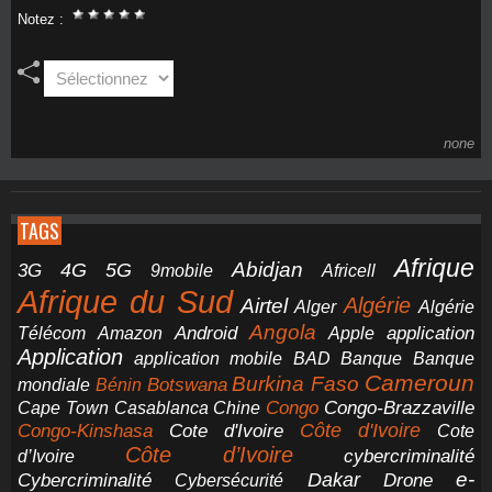
Notez :
none
TAGS
Afrique
5G
Abidjan
4G
3G
Africell
9mobile
Afrique du Sud
Airtel
Algérie
Alger
Algérie
Angola
application
Android
Télécom
Amazon
Apple
Application
application mobile
BAD
Banque
Banque
Cameroun
Burkina Faso
Botswana
mondiale
Bénin
Congo-Brazzaville
Chine
Congo
Cape Town
Casablanca
Cote d'Ivoire
Côte d'Ivoire
Congo-Kinshasa
Cote
Côte d’Ivoire
cybercriminalité
d’Ivoire
e-
Dakar
Cybercriminalité
Cybersécurité
Drone