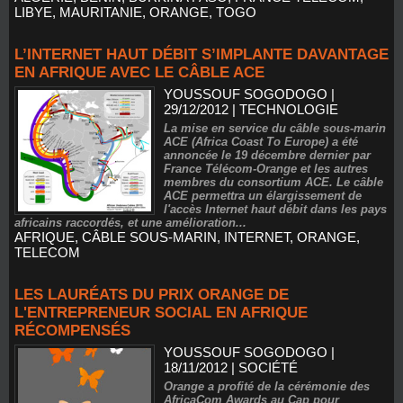
LIBYE
,
MAURITANIE
,
ORANGE
,
TOGO
L’INTERNET HAUT DÉBIT S’IMPLANTE DAVANTAGE
EN AFRIQUE AVEC LE CÂBLE ACE
YOUSSOUF SOGODOGO
|
29/12/2012
|
TECHNOLOGIE
La mise en service du câble sous-marin
ACE (Africa Coast To Europe) a été
annoncée le 19 décembre dernier par
France Télécom-Orange et les autres
membres du consortium ACE. Le câble
ACE permettra un élargissement de
l'accès Internet haut débit dans les pays
africains raccordés, et une amélioration...
AFRIQUE
,
CÂBLE SOUS-MARIN
,
INTERNET
,
ORANGE
,
TELECOM
LES LAURÉATS DU PRIX ORANGE DE
L'ENTREPRENEUR SOCIAL EN AFRIQUE
RÉCOMPENSÉS
YOUSSOUF SOGODOGO
|
18/11/2012
|
SOCIÉTÉ
Orange a profité de la cérémonie des
AfricaCom Awards au Cap pour