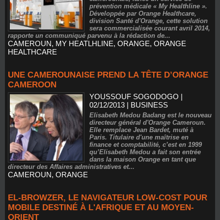
prévention médicale « My Healthline ».
Développée par Orange Healthcare,
division Santé d'Orange, cette solution
sera commercialisée courant avril 2014,
rapporte un communiqué parvenu à la rédaction de...
CAMEROUN
,
MY HEATLHLINE
,
ORANGE
,
ORANGE
HEALTHCARE
UNE CAMEROUNAISE PREND LA TÊTE D’ORANGE
CAMEROON
YOUSSOUF SOGODOGO
|
02/12/2013
|
BUSINESS
Elisabeth Medou Badang est le nouveau
directeur général d'Orange Cameroun.
Elle remplace Jean Bardet, muté à
Paris. Titulaire d'une maîtrise en
finance et comptabilité, c’est en 1999
qu’Elisabeth Medou a fait son entrée
dans la maison Orange en tant que
directeur des Affaires administratives et...
CAMEROUN
,
ORANGE
EL-BROWZER, LE NAVIGATEUR LOW-COST POUR
MOBILE DESTINÉ À L'AFRIQUE ET AU MOYEN-
ORIENT