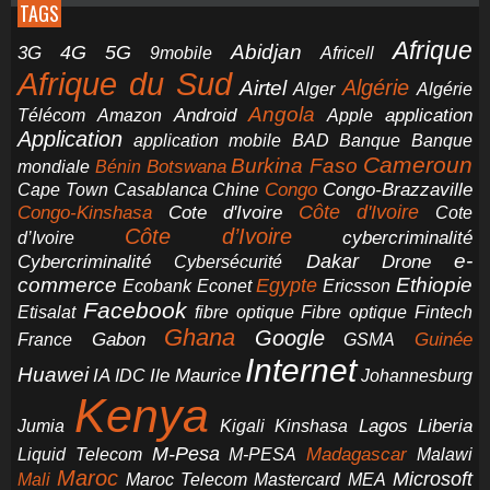
TAGS
Afrique
5G
Abidjan
4G
3G
Africell
9mobile
Afrique du Sud
Airtel
Algérie
Alger
Algérie
Angola
application
Android
Télécom
Amazon
Apple
Application
application mobile
BAD
Banque
Banque
Cameroun
Burkina Faso
Botswana
mondiale
Bénin
Congo-Brazzaville
Chine
Congo
Cape Town
Casablanca
Cote d'Ivoire
Côte d'Ivoire
Congo-Kinshasa
Cote
Côte d’Ivoire
cybercriminalité
d’Ivoire
e-
Dakar
Cybercriminalité
Cybersécurité
Drone
commerce
Ethiopie
Egypte
Ericsson
Ecobank
Econet
Facebook
Etisalat
fibre optique
Fibre optique
Fintech
Ghana
Google
Gabon
Guinée
France
GSMA
Internet
Huawei
IA
Ile Maurice
IDC
Johannesburg
Kenya
Jumia
Lagos
Liberia
Kigali
Kinshasa
M-Pesa
Madagascar
Liquid Telecom
M-PESA
Malawi
Maroc
Microsoft
Mali
Maroc Telecom
Mastercard
MEA