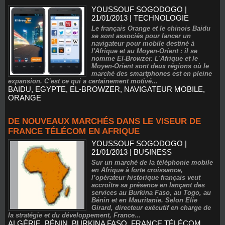
YOUSSOUF SOGODOGO
|
21/01/2013
|
TECHNOLOGIE
Le français Orange et le chinois Baidu
se sont associés pour lancer un
navigateur pour mobile destiné à
l'Afrique et au Moyen-Orient : il se
nomme El-Browzer. L'Afrique et le
Moyen-Orient sont deux régions où le
marché des smartphones est en pleine
expansion. C’est ce qui a certainement motivé...
BAIDU
,
EGYPTE
,
EL-BROWZER
,
NAVIGATEUR MOBILE
,
ORANGE
DE NOUVEAUX MARCHÉS DANS LE VISEUR DE
FRANCE TÉLÉCOM EN AFRIQUE
YOUSSOUF SOGODOGO
|
21/01/2013
|
BUSINESS
Sur un marché de la téléphonie mobile
en Afrique à forte croissance,
l’opérateur historique français veut
accroître sa présence en lançant des
services au Burkina Faso, au Togo, au
Bénin et en Mauritanie. Selon Elie
Girard, directeur exécutif en charge de
la stratégie et du développement, France...
ALGÉRIE
,
BÉNIN
,
BURKINA FASO
,
FRANCE TÉLÉCOM
,