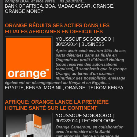
compte BOA, et vice versa. Ils pourront...
BANK OF AFRICA
,
BOA
,
MADAGASCAR
,
ORANGE
,
ORANGE MONEY
ORANGE RÉDUITS SES ACTIFS DANS LES
FILIALES AFRICAINES EN DIFFICULTÉS
YOUSSOUF SOGODOGO
|
30/05/2014
|
BUSINESS
Après avoir cédé environ 95% de ses
parts détenues dans sa filiale en
Ouganda au profit d'Africell Holding
(sous réserves des autorisations
requises), il semblerait que le groupe
Orange, au terme d'un examen
minutieux des possibilités, envisage
également un désengagement au Kenya et en Egypte....
EGYPTE
,
KENYA
,
MOBINIL
,
ORANGE
,
TELKOM KENYA
AFRIQUE: ORANGE LANCE LA PREMIÈRE
HOTLINE SANTÉ SUR LE CONTINENT
YOUSSOUF SOGODOGO
|
30/03/2014
|
TECHNOLOGIE
Orange Cameroun, en collaboration
avec le ministère de la Santé
camerounais, lance un service de