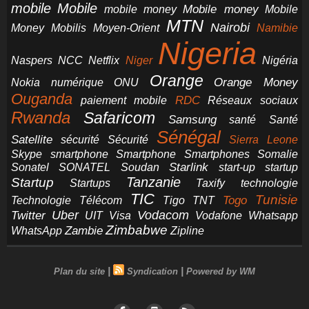
mobile
Mobile
Mobile money
Mobile
mobile money
MTN
Nairobi
Money
Mobilis
Moyen-Orient
Namibie
Nigeria
NCC
Naspers
Netflix
Niger
Nigéria
Orange
Orange Money
Nokia
numérique
ONU
Ouganda
RDC
paiement mobile
Réseaux sociaux
Rwanda
Safaricom
Samsung
santé
Santé
Sénégal
Satellite
sécurité
Sécurité
Sierra Leone
smartphone
Smartphones
Skype
Smartphone
Somalie
Starlink
start-up
startup
Sonatel
SONATEL
Soudan
Tanzanie
Startup
technologie
Startups
Taxify
TIC
Tunisie
Technologie
Télécom
Tigo
Togo
TNT
Uber
Vodacom
Twitter
UIT
Visa
Vodafone
Whatsapp
Zimbabwe
Zambie
WhatsApp
Zipline
|
|
Plan du site
Syndication
Powered by WM