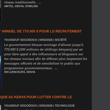
réseau traditionnelle. ...
AIRTEL
,
KENYA
,
STARLINK
T ANNUEL DE 770.000 $ POUR LE RECRUTEMENT
YOUSSOUF SOGODOGO
| 04/02/2026
|
SOCIÉTÉ
Le gouvernement kényan envisage d'allouer jusqu'à
770.000 $ (100 millions de shillings kényans) par an
pour faire appel à des influenceurs et blogueurs sur
les réseaux sociaux afin de diffuser plus largement les
messages officiels et de sensibiliser le public aux
programmes gouvernementaux. ...
INFLUENCEURS
,
KENYA
RQUE AU KENYA POUR LUTTER CONTRE LE
YOUSSOUF SOGODOGO
| 03/02/2026
|
TECHNOLOGIE