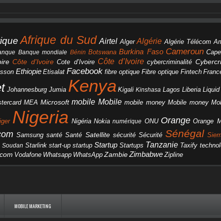
Afrique du Sud
rique
Algérie
Airtel
Alger
Algérie Télécom
A
Cameroun
Burkina Faso
Botswana
anque
Banque mondiale
Bénin
Cape
Côte d’Ivoire
Côte d'Ivoire
ire
cybercriminalité
Cybercri
Cote d’Ivoire
Facebook
Ethiopie
csson
Etisalat
fibre optique
Fibre optique
Fintech
Franc
Kenya
et
Johannesburg
Jumia
Lagos
Liberia
Liqui
Kigali
Kinshasa
mobile
Mobile
Microsoft
tercard
Mobile money
Mo
MEA
mobile money
Nigeria
Orange
Orange 
iger
Nigéria
Nokia
numérique
ONU
Sénégal
icom
Samsung
santé
Satellite
Santé
sécurité
Sécurité
Sier
Tanzanie
Startup
Starlink
start-up
startup
technol
Soudan
Startups
Taxify
Zimbabwe
acom
Vodafone
WhatsApp
Zambie
Whatsapp
Zipline
MOBILE MARKETING