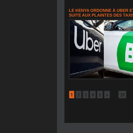
LE KENYA ORDONNE À UBER E
SUITE AUX PLAINTES DES TAXI
1
2
3
4
5
»
...
29