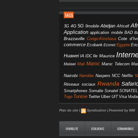
TAGS
Af
Abidjan
4G
5G
3G
Africell
9mobile
Application
BAD
application mobile
B
Brazzaville
Congo-Kinshasa
Cote d'Ivo
commerce
Egypte
Eri
Ecobank
Econet
Intern
Huawei
IA
IDC
Ile Maurice
Maroc
Mali
Maroc Telecom
Mas
Malawi
Nairobi
Namibie
NCC
Naspers
Netflix
N
Rwanda
Safar
Réseaux sociaux
Smartphones
Somalie
Sonatel
SONATEL
Tunisie
Uber
Vod
Togo
Twitter
UIT
Visa
Plan du site
|
Syndication
|
Powered by WM
IVOIRELITE
ECOLOCHIC
ECRANMOBILE