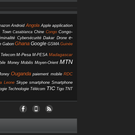
Angola
Android
application
mazon
Apple
Chine
Congo
Congo-
 Town
Casablanca
Dakar
e-
minalité
Cybersécurité
Drone
Ghana
Google
Gabon
GSMA
Guinée
e
M-Pesa
d Telecom
M-PESA
Madagascar
MTN
bile Money
Mobilis
Moyen-Orient
Ouganda
Money
RDC
paiement mobile
smartphone
ra Leone
Skype
Smartphone
TIC
ogie
Technologie
Télécom
Tigo
TNT