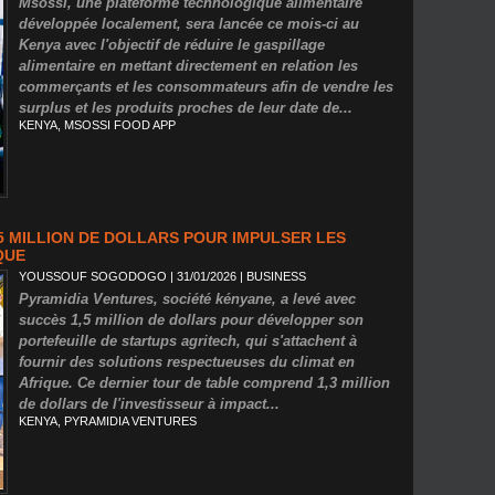
Msossi, une plateforme technologique alimentaire
développée localement, sera lancée ce mois-ci au
Kenya avec l'objectif de réduire le gaspillage
alimentaire en mettant directement en relation les
commerçants et les consommateurs afin de vendre les
surplus et les produits proches de leur date de...
KENYA
,
MSOSSI FOOD APP
5 MILLION DE DOLLARS POUR IMPULSER LES
QUE
YOUSSOUF SOGODOGO
| 31/01/2026
|
BUSINESS
Pyramidia Ventures, société kényane, a levé avec
succès 1,5 million de dollars pour développer son
portefeuille de startups agritech, qui s'attachent à
fournir des solutions respectueuses du climat en
Afrique. Ce dernier tour de table comprend 1,3 million
de dollars de l'investisseur à impact...
KENYA
,
PYRAMIDIA VENTURES