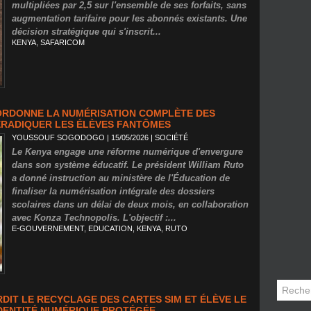
multipliées par 2,5 sur l'ensemble de ses forfaits, sans
augmentation tarifaire pour les abonnés existants. Une
décision stratégique qui s'inscrit...
KENYA
,
SAFARICOM
 ORDONNE LA NUMÉRISATION COMPLÈTE DES
ÉRADIQUER LES ÉLÈVES FANTÔMES
YOUSSOUF SOGODOGO
| 15/05/2026
|
SOCIÉTÉ
Le Kenya engage une réforme numérique d'envergure
dans son système éducatif. Le président William Ruto
a donné instruction au ministère de l'Éducation de
finaliser la numérisation intégrale des dossiers
scolaires dans un délai de deux mois, en collaboration
avec Konza Technopolis. L'objectif :...
E-GOUVERNEMENT
,
EDUCATION
,
KENYA
,
RUTO
RDIT LE RECYCLAGE DES CARTES SIM ET ÉLÈVE LE
DENTITÉ NUMÉRIQUE PROTÉGÉE