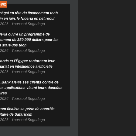
NEWS
négal en tête du financement tech
in en juin, le Nigeria en net recul
/2026
-
Youssouf Sogodogo
geria ouvre un programme de
cement de 350.000 dollars pour les
s start-ups tech
/2026
-
Youssouf Sogodogo
anda et l'Égypte renforcent leur
ariat en intelligence artificielle
/2026
-
Youssouf Sogodogo
Bank alerte ses clients contre de
es applications visant leurs données
ires
/2026
-
Youssouf Sogodogo
om finalise sa prise de contrôle
itaire de Safaricom
/2026
-
Youssouf Sogodogo