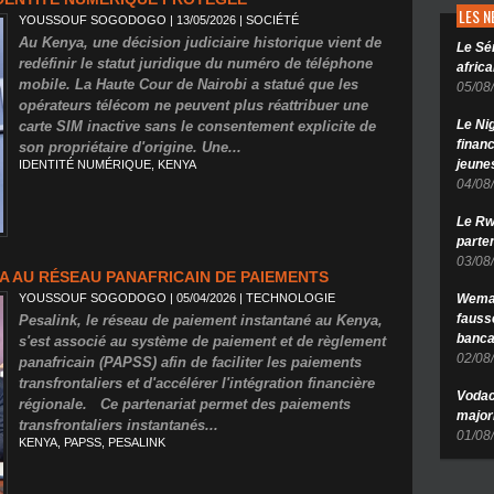
LES 
YOUSSOUF SOGODOGO
| 13/05/2026
|
SOCIÉTÉ
Au Kenya, une décision judiciaire historique vient de
Le Sé
redéfinir le statut juridique du numéro de téléphone
africa
mobile. La Haute Cour de Nairobi a statué que les
05/08
opérateurs télécom ne peuvent plus réattribuer une
Le Ni
carte SIM inactive sans le consentement explicite de
finan
son propriétaire d'origine. Une...
jeune
IDENTITÉ NUMÉRIQUE
,
KENYA
04/08
Le Rw
parten
03/08
A AU RÉSEAU PANAFRICAIN DE PAIEMENTS
YOUSSOUF SOGODOGO
| 05/04/2026
|
TECHNOLOGIE
Wema 
fauss
Pesalink, le réseau de paiement instantané au Kenya,
banca
s'est associé au système de paiement et de règlement
02/08
panafricain (PAPSS) afin de faciliter les paiements
transfrontaliers et d'accélérer l'intégration financière
Vodac
régionale. Ce partenariat permet des paiements
major
transfrontaliers instantanés...
01/08
KENYA
,
PAPSS
,
PESALINK