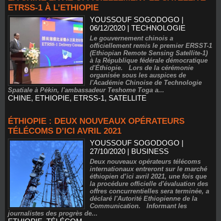
ETRSS-1 À L’ETHIOPIE
YOUSSOUF SOGODOGO
|
06/12/2020
|
TECHNOLOGIE
Le gouvernement chinois a
officiellement remis le premier ERSST-1
(Ethiopian Remote Sensing Satellite-1)
à la République fédérale démocratique
d'Éthiopie. Lors de la cérémonie
organisée sous les auspices de
l'Académie Chinoise de Technologie
Spatiale à Pékin, l'ambassadeur Teshome Toga a...
CHINE
,
ETHIOPIE
,
ETRSS-1
,
SATELLITE
ÉTHIOPIE : DEUX NOUVEAUX OPÉRATEURS
TÉLÉCOMS D’ICI AVRIL 2021
YOUSSOUF SOGODOGO
|
27/10/2020
|
BUSINESS
Deux nouveaux opérateurs télécoms
internationaux entreront sur le marché
éthiopien d’ici avril 2021, une fois que
la procédure officielle d'évaluation des
offres concurrentielles sera terminée, a
déclaré l'Autorité Ethiopienne de la
Communication. Informant les
journalistes des progrès de...