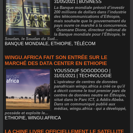
31/05/2021
|
BUSINESS
La Banque mondiale prévoit d’investir
200 millions de dollars dans l’industrie
des télécommunications d’Ethiopie,
mais souhaite que le gouvernement du
pays ouvre ce marché à la concurrence.
Ousmane Dione, directeur national de
la Banque mondiale pour l’Éthiopie, le
Soudan, le Soudan du Sud...
BANQUE MONDIALE
,
ETHIOPIE
,
TÉLÉCOM
WINGU.AFRICA FAIT SON ENTRÉE SUR LE
MARCHÉ DES DATA CENTER EN ETHIOPIE
YOUSSOUF SOGODOGO
|
31/01/2021
|
TECHNOLOGIE
L'opérateur de centres de données
panafricain wingu.africa a créé ce qu'il
a décrit comme le tout premier parc de
centres de données neutre en Éthiopie,
situé dans le Parc ICT, à Addis-Abeba.
Dans un communiqué publié aux
médias, wingu.africa - qui a développé,
possède et exploite le...
ETHIOPIE
,
WINGU.AFRICA
LA CHINE LIVRE OFFICIELLEMENT LE SATELLITE