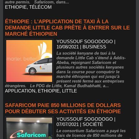
autre permis. Safaricom, dans...
ETHIOPIE
,
TÉLÉCOM
ÉTHIOPIE : L'APPLICATION DE TAXI À LA
DEMANDE LITTLE CAB PRÊTE À ENTRER SUR LE
MARCHÉ ÉTHIOPIEN
YOUSSOUF SOGODOGO
|
10/08/2021
|
BUSINESS
La société kenyane de taxi à la
demande Little Cab s'étend à Addis-
Abeba, rejoignant Safaricom et
plusieurs autres sociétés kenyanes
dans la course pour conquérir le
marché éthiopien qui est jusqu'à
présent resté fermé aux entreprises
étrangères. Le PDG de Little, Kamal Budhabhatti, a...
APPLICATION
,
ETHIOPIE
,
LITTLE
SAFARICOM PAIE 850 MILLIONS DE DOLLARS
POUR DÉBUTER SES ACTIVITÉS EN ÉTHIOPIE
YOUSSOUF SOGODOGO
|
07/07/2021
|
SOCIÉTÉ
Le consortium Safaricom a payé les
frais de licence de 850 millions de