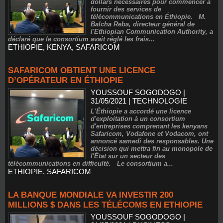
dollars nécessaires pour commencer à
fournir des services de
télécommunications en Éthiopie. M.
Balcha Reba, directeur général de
l'Ethiopian Communication Authority, a
déclaré que le consortium avait réglé les frais...
ETHIOPIE
,
KENYA
,
SAFARICOM
SAFARICOM OBTIENT UNE LICENCE
D’OPÉRATEUR EN ÉTHIOPIE
YOUSSOUF SOGODOGO
|
31/05/2021
|
TECHNOLOGIE
L'Éthiopie a accordé une licence
d'exploitation à un consortium
d'entreprises comprenant les kenyans
Safaricom, Vodafone et Vodacom, ont
annoncé samedi des responsables. Une
décision qui mettra fin au monopole de
l'État sur un secteur des
télécommunications en difficulté. Le consortium a...
ETHIOPIE
,
SAFARICOM
LA BANQUE MONDIALE VA INVESTIR 200
MILLIONS $ DANS LES TÉLÉCOMS EN ETHIOPIE
YOUSSOUF SOGODOGO
|