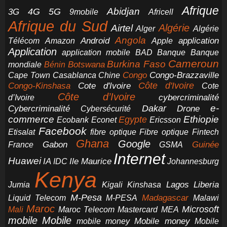
Afrique
5G
Abidjan
4G
3G
Africell
9mobile
Afrique du Sud
Airtel
Algérie
Alger
Algérie
Angola
application
Android
Télécom
Amazon
Apple
Application
application mobile
BAD
Banque
Banque
Cameroun
Burkina Faso
Botswana
mondiale
Bénin
Congo-Brazzaville
Chine
Congo
Cape Town
Casablanca
Cote d'Ivoire
Côte d'Ivoire
Congo-Kinshasa
Cote
Côte d’Ivoire
cybercriminalité
d’Ivoire
e-
Dakar
Cybercriminalité
Cybersécurité
Drone
commerce
Ethiopie
Egypte
Ericsson
Ecobank
Econet
Facebook
Etisalat
fibre optique
Fibre optique
Fintech
Ghana
Google
Gabon
Guinée
France
GSMA
Internet
Huawei
IA
Ile Maurice
IDC
Johannesburg
Kenya
Jumia
Lagos
Liberia
Kigali
Kinshasa
M-Pesa
Madagascar
Liquid Telecom
M-PESA
Malawi
Maroc
Microsoft
Mali
Maroc Telecom
Mastercard
MEA
mobile
Mobile
Mobile money
Mobile
mobile money