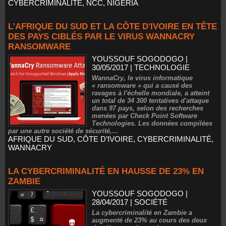
CYBERCRIMINALITÉ
,
NCC
,
NIGERIA
L’AFRIQUE DU SUD ET LA CÔTE D'IVOIRE EN TÊTE
DES PAYS CIBLÉS PAR LE VIRUS WANNACRY
RANSOMWARE
YOUSSOUF SOGODOGO
|
30/05/2017
|
TECHNOLOGIE
WannaCry, le virus informatique
« ransomware » qui a causé des
ravages à l'échelle mondiale, a atteint
un total de 34 300 tentatives d'attaque
dans 97 pays, selon des recherches
menées par Check Point Software
Technologies. Les données compilées
par une autre société de sécurité,...
AFRIQUE DU SUD
,
CÔTE D’IVOIRE
,
CYBERCRIMINALITÉ
,
WANNACRY
LA CYBERCRIMINALITÉ EN HAUSSE DE 23% EN
ZAMBIE
YOUSSOUF SOGODOGO
|
28/04/2017
|
SOCIÉTÉ
La cybercriminalité en Zambie a
augmenté de 23% au cours des deux