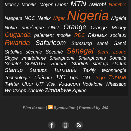
MTN
Nairobi
Money
Mobilis
Moyen-Orient
Namibie
Nigeria
NCC
Naspers
Netflix
Niger
Nigéria
Orange
Orange Money
Nokia
numérique
ONU
Ouganda
RDC
paiement mobile
Réseaux sociaux
Rwanda
Safaricom
Samsung
santé
Santé
Sénégal
Satellite
sécurité
Sécurité
Sierra Leone
smartphone
Smartphones
Skype
Smartphone
Somalie
Starlink
start-up
startup
Sonatel
SONATEL
Soudan
Tanzanie
Startup
technologie
Startups
Taxify
TIC
Tunisie
Technologie
Télécom
Tigo
Togo
TNT
Uber
Vodacom
Twitter
UIT
Visa
Vodafone
Whatsapp
Zimbabwe
Zambie
WhatsApp
Zipline
|
|
Plan du site
Syndication
Powered by WM