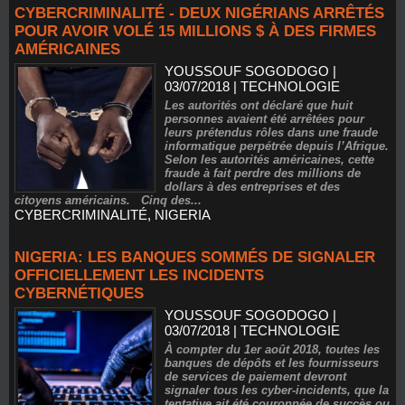
CYBERCRIMINALITÉ - DEUX NIGÉRIANS ARRÊTÉS
POUR AVOIR VOLÉ 15 MILLIONS $ À DES FIRMES
AMÉRICAINES
YOUSSOUF SOGODOGO
|
03/07/2018
|
TECHNOLOGIE
Les autorités ont déclaré que huit
personnes avaient été arrêtées pour
leurs prétendus rôles dans une fraude
informatique perpétrée depuis l’Afrique.
Selon les autorités américaines, cette
fraude à fait perdre des millions de
dollars à des entreprises et des
citoyens américains. Cinq des...
CYBERCRIMINALITÉ
,
NIGERIA
NIGERIA: LES BANQUES SOMMÉS DE SIGNALER
OFFICIELLEMENT LES INCIDENTS
CYBERNÉTIQUES
YOUSSOUF SOGODOGO
|
03/07/2018
|
TECHNOLOGIE
À compter du 1er août 2018, toutes les
banques de dépôts et les fournisseurs
de services de paiement devront
signaler tous les cyber-incidents, que la
tentative ait été couronnée de succès ou