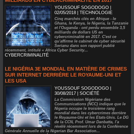
MILLIARDS EN CYBERCRIMINALITÉ EN 2017
YOUSSOUF SOGODOGO
|
02/05/2018
|
TECHNOLOGIE
Cinq marchés clés en Afrique - le
Ghana, le Kenya, le Nigeria, la Tanzanie
et l'Ouganda - ont perdu ensemble 3,5
milliards de dollars US en
cybercriminalité en 2017. C'est ce
qu'affirme le cabinet de cyber sécurité
Serianu dans son rapport publié
récemment, intitulé « Africa Cyber Security...
CYBERCRIMINALITÉ
LE NIGÉRIA 3E MONDIAL EN MATIÈRE DE CRIMES
SUR INTERNET DERRIÈRE LE ROYAUME-UNI ET
LES USA
YOUSSOUF SOGODOGO
|
30/08/2017
|
SOCIÉTÉ
La Commission Nigériane des
Communications (NCC) indique que le
Nigeria occupe le troisième rang
mondial dans les cybercrimes derrière
le Royaume-Uni et les Etats-Unis. Le DG
de la CCN, Prof. Umar Danbatta, l'a
révélé récemment lors de la Conférence
Générale Annuelle de la Nigerian Bar Association...