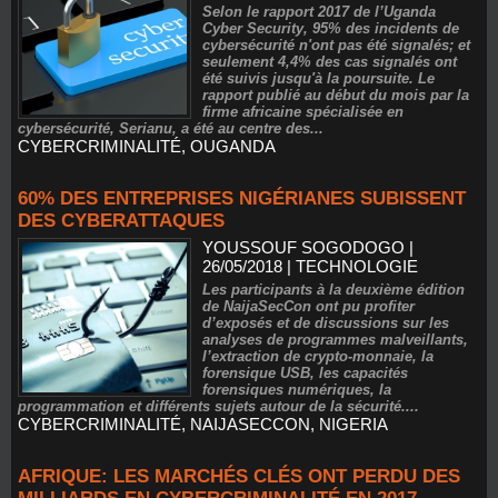
Selon le rapport 2017 de l’Uganda
Cyber Security, 95% des incidents de
cybersécurité n'ont pas été signalés; et
seulement 4,4% des cas signalés ont
été suivis jusqu'à la poursuite. Le
rapport publié au début du mois par la
firme africaine spécialisée en
cybersécurité, Serianu, a été au centre des...
CYBERCRIMINALITÉ
,
OUGANDA
60% DES ENTREPRISES NIGÉRIANES SUBISSENT
DES CYBERATTAQUES
YOUSSOUF SOGODOGO
|
26/05/2018
|
TECHNOLOGIE
Les participants à la deuxième édition
de NaijaSecCon ont pu profiter
d’exposés et de discussions sur les
analyses de programmes malveillants,
l’extraction de crypto-monnaie, la
forensique USB, les capacités
forensiques numériques, la
programmation et différents sujets autour de la sécurité....
CYBERCRIMINALITÉ
,
NAIJASECCON
,
NIGERIA
AFRIQUE: LES MARCHÉS CLÉS ONT PERDU DES