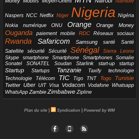
Nairobi
Money
Mobilis
Moyen-Orient
Namibie
Nigeria
NCC
Naspers
Netflix
Niger
Nigéria
Orange
Orange Money
Nokia
numérique
ONU
Ouganda
RDC
paiement mobile
Réseaux sociaux
Rwanda
Safaricom
Samsung
santé
Santé
Sénégal
Satellite
sécurité
Sécurité
Sierra Leone
smartphone
Smartphones
Skype
Smartphone
Somalie
Starlink
start-up
startup
Sonatel
SONATEL
Soudan
Tanzanie
Startup
technologie
Startups
Taxify
TIC
Tunisie
Technologie
Télécom
Tigo
Togo
TNT
Uber
Vodacom
Twitter
UIT
Visa
Vodafone
Whatsapp
Zimbabwe
Zambie
WhatsApp
Zipline
|
|
Plan du site
Syndication
Powered by WM