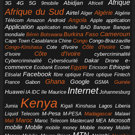
Afrique
5G
Abidjan
4G
3G
Africell
9mobile
Afrique du Sud
Airtel
Algérie
Alger
Algérie
Angola
application
Android
Télécom
Amazon
Apple
Application
application mobile
BAD
Banque
Banque
Cameroun
Burkina Faso
Botswana
mondiale
Bénin
Congo-Brazzaville
Chine
Congo
Cape Town
Casablanca
Cote d'Ivoire
Côte d'Ivoire
Congo-Kinshasa
Cote
Côte d’Ivoire
cybercriminalité
d’Ivoire
e-
Dakar
Cybercriminalité
Cybersécurité
Drone
commerce
Ethiopie
Egypte
Ericsson
Ecobank
Econet
Facebook
Etisalat
fibre optique
Fibre optique
Fintech
Ghana
Google
Gabon
Guinée
France
GSMA
Internet
Huawei
IA
Ile Maurice
IDC
Johannesburg
Kenya
Jumia
Lagos
Liberia
Kigali
Kinshasa
M-Pesa
Madagascar
Liquid Telecom
M-PESA
Malawi
Maroc
Microsoft
Mali
Maroc Telecom
Mastercard
MEA
mobile
Mobile
Mobile money
Mobile
mobile money
MTN