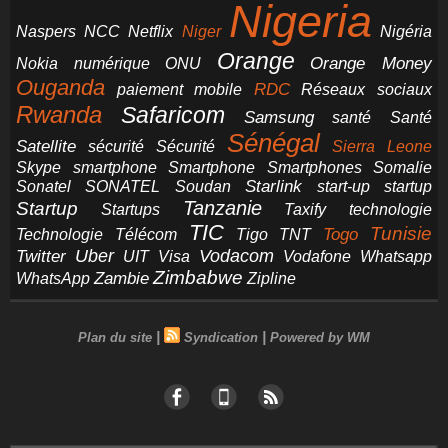
Nigeria
NCC
Naspers
Netflix
Niger
Nigéria
Orange
Orange Money
Nokia
numérique
ONU
Ouganda
RDC
paiement mobile
Réseaux sociaux
Rwanda
Safaricom
Samsung
santé
Santé
Sénégal
Satellite
sécurité
Sécurité
Sierra Leone
smartphone
Smartphones
Skype
Smartphone
Somalie
Starlink
start-up
startup
Sonatel
SONATEL
Soudan
Tanzanie
Startup
technologie
Startups
Taxify
TIC
Tunisie
Technologie
Télécom
Tigo
Togo
TNT
Uber
Vodacom
Twitter
UIT
Visa
Vodafone
Whatsapp
Zimbabwe
Zambie
WhatsApp
Zipline
|
|
Plan du site
Syndication
Powered by WM