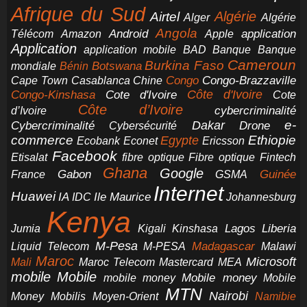
Afrique du Sud
Airtel
Algérie
Alger
Algérie
Angola
application
Android
Télécom
Amazon
Apple
Application
application mobile
BAD
Banque
Banque
Cameroun
Burkina Faso
Botswana
mondiale
Bénin
Congo-Brazzaville
Chine
Congo
Cape Town
Casablanca
Cote d'Ivoire
Côte d'Ivoire
Congo-Kinshasa
Cote
Côte d’Ivoire
cybercriminalité
d’Ivoire
e-
Dakar
Cybercriminalité
Cybersécurité
Drone
commerce
Ethiopie
Egypte
Ericsson
Ecobank
Econet
Facebook
Etisalat
fibre optique
Fibre optique
Fintech
Ghana
Google
Gabon
Guinée
France
GSMA
Internet
Huawei
IA
Ile Maurice
IDC
Johannesburg
Kenya
Jumia
Lagos
Liberia
Kigali
Kinshasa
M-Pesa
Madagascar
Liquid Telecom
M-PESA
Malawi
Maroc
Microsoft
Mali
Maroc Telecom
Mastercard
MEA
mobile
Mobile
Mobile money
Mobile
mobile money
MTN
Nairobi
Money
Mobilis
Moyen-Orient
Namibie