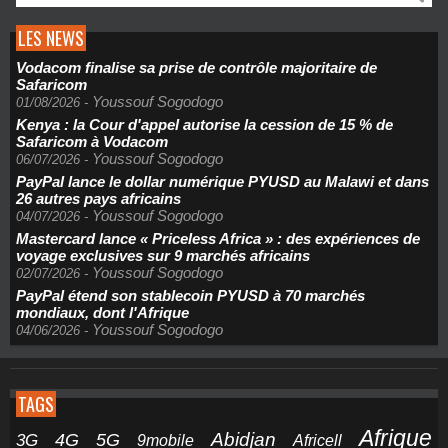
LES NEWS
Vodacom finalise sa prise de contrôle majoritaire de
Safaricom
Youssouf Sogodogo
01/08/2026
-
Kenya : la Cour d'appel autorise la cession de 15 % de
Safaricom à Vodacom
Youssouf Sogodogo
06/07/2026
-
PayPal lance le dollar numérique PYUSD au Malawi et dans
26 autres pays africains
Youssouf Sogodogo
04/07/2026
-
Mastercard lance « Priceless Africa » : des expériences de
voyage exclusives sur 9 marchés africains
Youssouf Sogodogo
02/07/2026
-
PayPal étend son stablecoin PYUSD à 70 marchés
mondiaux, dont l'Afrique
Youssouf Sogodogo
04/06/2026
-
TAGS
Afrique
5G
Abidjan
4G
3G
Africell
9mobile