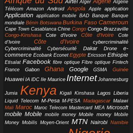
Afrique du Sud
Airtel
Algérie
Alger
Algérie
Angola
application
Android
Télécom
Amazon
Apple
Application
application mobile
BAD
Banque
Banque
Cameroun
Burkina Faso
Botswana
mondiale
Bénin
Congo-Brazzaville
Chine
Congo
Cape Town
Casablanca
Cote d'Ivoire
Côte d'Ivoire
Congo-Kinshasa
Cote
Côte d’Ivoire
cybercriminalité
d’Ivoire
e-
Dakar
Cybercriminalité
Cybersécurité
Drone
commerce
Ethiopie
Egypte
Ericsson
Ecobank
Econet
Facebook
Etisalat
fibre optique
Fibre optique
Fintech
Ghana
Google
Gabon
Guinée
France
GSMA
Internet
Huawei
IA
Ile Maurice
IDC
Johannesburg
Kenya
Jumia
Lagos
Liberia
Kigali
Kinshasa
M-Pesa
Madagascar
Liquid Telecom
M-PESA
Malawi
Maroc
Microsoft
Mali
Maroc Telecom
Mastercard
MEA
mobile
Mobile
Mobile money
Mobile
mobile money
MTN
Nairobi
Money
Mobilis
Moyen-Orient
Namibie