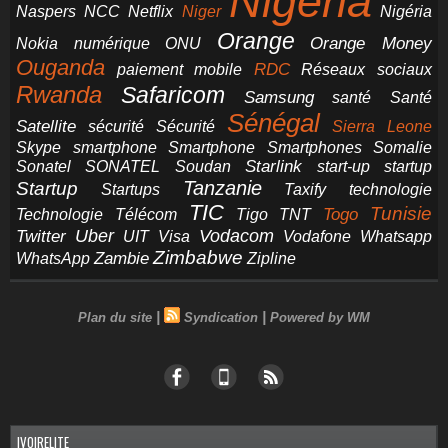
Nigeria
NCC
Naspers
Netflix
Niger
Nigéria
Orange
Orange Money
Nokia
numérique
ONU
Ouganda
RDC
paiement mobile
Réseaux sociaux
Rwanda
Safaricom
Samsung
santé
Santé
Sénégal
Satellite
sécurité
Sécurité
Sierra Leone
smartphone
Smartphones
Skype
Smartphone
Somalie
Starlink
start-up
startup
Sonatel
SONATEL
Soudan
Tanzanie
Startup
technologie
Startups
Taxify
TIC
Tunisie
Technologie
Télécom
Tigo
Togo
TNT
Uber
Vodacom
Twitter
UIT
Visa
Vodafone
Whatsapp
Zimbabwe
Zambie
WhatsApp
Zipline
|
|
Plan du site
Syndication
Powered by WM
IVOIRELITE