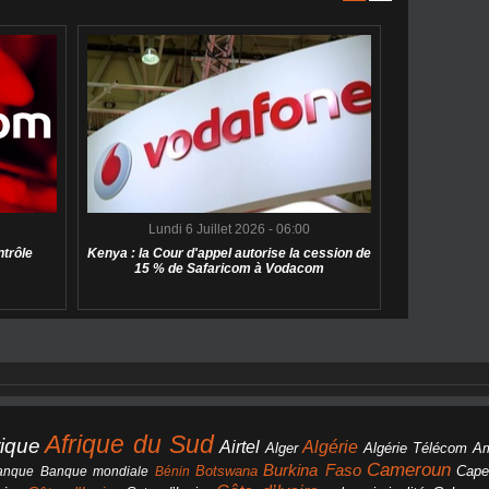
Lundi 6 Juillet 2026 - 06:00
ntrôle
Kenya : la Cour d'appel autorise la cession de
15 % de Safaricom à Vodacom
Afrique du Sud
rique
Algérie
Airtel
Alger
Algérie Télécom
A
Cameroun
Burkina Faso
Botswana
anque
Banque mondiale
Bénin
Cape