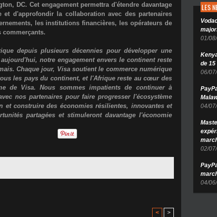
ngton, DC. Cet engagement permettra d'étendre davantage
LES 
 et d'approfondir la collaboration avec des partenaires
Vodac
nements, les institutions financières, les opérateurs de
major
es commerçants.
01/08
rique depuis plusieurs décennies pour développer une
Kenya 
t aujourd'hui, notre engagement envers le continent reste
de 15
amais. Chaque jour, Visa soutient le commerce numérique
06/07
us les pays du continent, et l'Afrique reste au cœur des
rme de Visa. Nous sommes impatients de continuer à
PayPa
n avec nos partenaires pour faire progresser l'écosystème
Malaw
on et construire des économies résilientes, innovantes et
04/07
rtunités partagées et stimuleront davantage l'économie
Maste
expér
march
02/07
PayPa
march
04/06
<
>