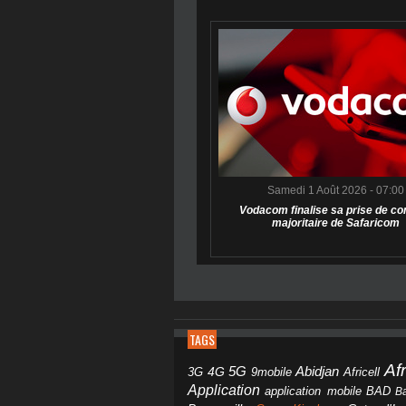
Samedi 1 Août 2026 - 07:00
Vodacom finalise sa prise de co
majoritaire de Safaricom
TAGS
Af
Abidjan
4G
5G
3G
Africell
9mobile
Application
BAD
application mobile
B