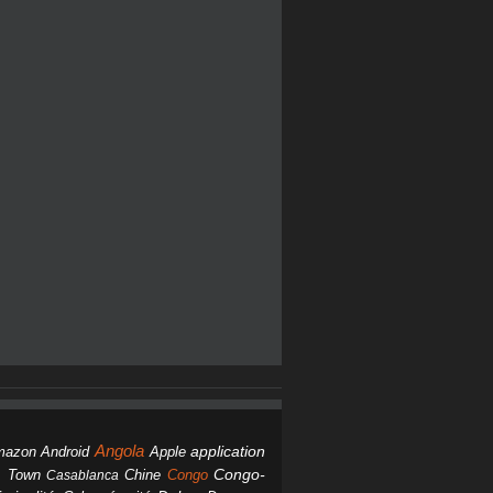
Angola
Android
application
mazon
Apple
Chine
Congo
Congo-
 Town
Casablanca