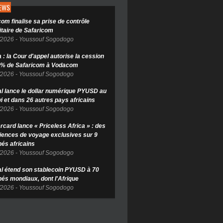
NEWS
om finalise sa prise de contrôle
itaire de Safaricom
/2026
-
Youssouf Sogodogo
: la Cour d'appel autorise la cession
 % de Safaricom à Vodacom
/2026
-
Youssouf Sogodogo
l lance le dollar numérique PYUSD au
i et dans 26 autres pays africains
/2026
-
Youssouf Sogodogo
rcard lance « Priceless Africa » : des
iences de voyage exclusives sur 9
és africains
/2026
-
Youssouf Sogodogo
l étend son stablecoin PYUSD à 70
és mondiaux, dont l'Afrique
/2026
-
Youssouf Sogodogo