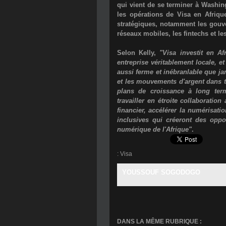
qui vient de se terminer à Washi
les opérations de Visa en Afrique
stratégiques, notamment les gouver
réseaux mobiles, les fintechs et l
Selon Kelly,
"Visa investit en Af
entreprise véritablement locale, e
aussi ferme et inébranlable que j
et les mouvements d'argent dans to
plans de croissance à long te
travailler en étroite collaboratio
financier, accélérer la numérisati
inclusives qui créeront des oppo
numérique de l'Afrique"
.
:
Visa
YOUSSOUF SOGODOGO
DANS LA MÊME RUBRIQUE :