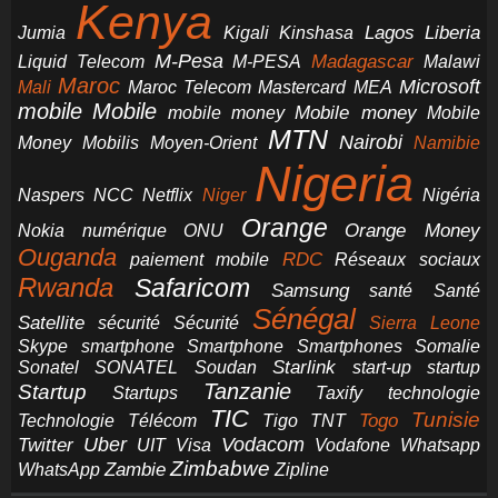
Kenya
Jumia
Lagos
Liberia
Kigali
Kinshasa
M-Pesa
Madagascar
Liquid Telecom
M-PESA
Malawi
Maroc
Microsoft
Mali
Maroc Telecom
Mastercard
MEA
mobile
Mobile
Mobile money
Mobile
mobile money
MTN
Nairobi
Money
Mobilis
Moyen-Orient
Namibie
Nigeria
NCC
Naspers
Netflix
Niger
Nigéria
Orange
Orange Money
Nokia
numérique
ONU
Ouganda
RDC
paiement mobile
Réseaux sociaux
Rwanda
Safaricom
Samsung
santé
Santé
Sénégal
Satellite
sécurité
Sécurité
Sierra Leone
smartphone
Smartphones
Skype
Smartphone
Somalie
Starlink
start-up
startup
Sonatel
SONATEL
Soudan
Tanzanie
Startup
technologie
Startups
Taxify
TIC
Tunisie
Technologie
Télécom
Tigo
Togo
TNT
Uber
Vodacom
Twitter
UIT
Visa
Vodafone
Whatsapp
Zimbabwe
Zambie
WhatsApp
Zipline