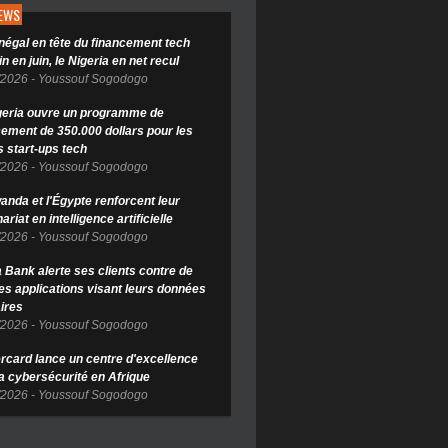
NEWS
négal en tête du financement tech
in en juin, le Nigeria en net recul
/2026
-
Youssouf Sogodogo
geria ouvre un programme de
cement de 350.000 dollars pour les
s start-ups tech
/2026
-
Youssouf Sogodogo
anda et l'Égypte renforcent leur
ariat en intelligence artificielle
/2026
-
Youssouf Sogodogo
Bank alerte ses clients contre de
es applications visant leurs données
ires
/2026
-
Youssouf Sogodogo
rcard lance un centre d'excellence
la cybersécurité en Afrique
/2026
-
Youssouf Sogodogo