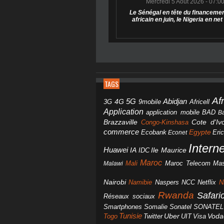
Mercredi 5 Août 2026 - 07:0
Le Sénégal en tête du financemen
africain en juin, le Nigeria en net
TAGS
Af
Abidjan
4G
5G
3G
Africell
9mobile
Application
BAD
application mobile
B
Brazzaville
Congo-Kinshasa
Cote d'Ivo
commerce
Egypte
Eri
Ecobank
Econet
Intern
Huawei
IA
IDC
Ile Maurice
Maroc
Mali
Maroc Telecom
Mas
Malawi
Nairobi
Namibie
NCC
Naspers
Netflix
N
Rwanda
Safar
Réseaux sociaux
Smartphones
Somalie
Sonatel
SONATEL
Tunisie
Uber
Vod
Togo
Twitter
UIT
Visa