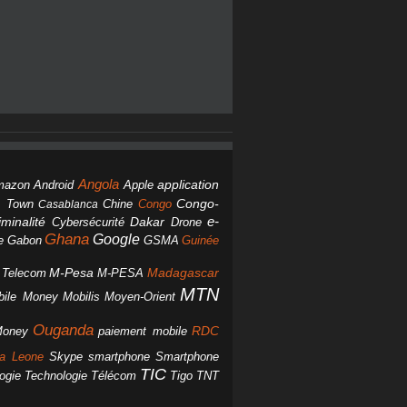
Angola
Android
application
mazon
Apple
Chine
Congo
Congo-
 Town
Casablanca
Dakar
e-
minalité
Cybersécurité
Drone
Ghana
Google
Gabon
GSMA
Guinée
e
M-Pesa
d Telecom
M-PESA
Madagascar
MTN
bile Money
Mobilis
Moyen-Orient
Ouganda
Money
RDC
paiement mobile
smartphone
ra Leone
Skype
Smartphone
TIC
ogie
Technologie
Télécom
Tigo
TNT