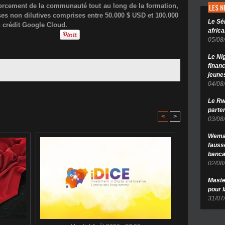
LES 
nforcement de la communauté tout au long de la formation,
es non dilutives comprises entre 50.000 $ USD et 100.000
Le Sé
n crédit Google Cloud.
africa
05/08
Le Ni
finan
jeune
04/08
Le Rw
parten
<
>
03/08
Wema 
fauss
banca
02/08
Maste
pour 
31/07