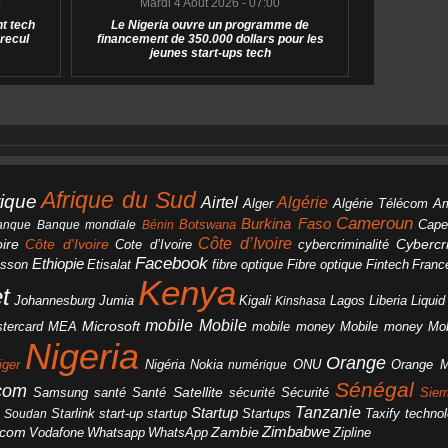
0
Mardi 4 Août 2026 - 07:00
t tech
Le Nigeria ouvre un programme de
 recul
financement de 350.000 dollars pour les
jeunes start-ups tech
Afrique du Sud
rique
Algérie
Airtel
Alger
Algérie Télécom
A
Cameroun
Burkina Faso
Botswana
anque
Banque mondiale
Bénin
Cape
Côte d’Ivoire
Côte d'Ivoire
ire
cybercriminalité
Cybercri
Cote d’Ivoire
Facebook
Ethiopie
csson
Etisalat
fibre optique
Fibre optique
Fintech
Franc
Kenya
et
Johannesburg
Jumia
Lagos
Liberia
Liqui
Kigali
Kinshasa
mobile
Mobile
Microsoft
tercard
Mobile money
Mo
MEA
mobile money
Nigeria
Orange
Orange 
iger
Nigéria
Nokia
numérique
ONU
Sénégal
icom
Samsung
santé
Satellite
Santé
sécurité
Sécurité
Sier
Tanzanie
Startup
Starlink
start-up
startup
technol
Soudan
Startups
Taxify
Zimbabwe
acom
Vodafone
WhatsApp
Zambie
Whatsapp
Zipline