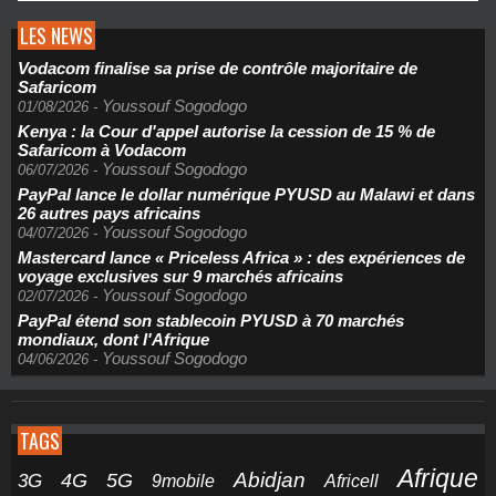
LES NEWS
Vodacom finalise sa prise de contrôle majoritaire de
Safaricom
Youssouf Sogodogo
01/08/2026
-
Kenya : la Cour d'appel autorise la cession de 15 % de
Safaricom à Vodacom
Youssouf Sogodogo
06/07/2026
-
PayPal lance le dollar numérique PYUSD au Malawi et dans
26 autres pays africains
Youssouf Sogodogo
04/07/2026
-
Mastercard lance « Priceless Africa » : des expériences de
voyage exclusives sur 9 marchés africains
Youssouf Sogodogo
02/07/2026
-
PayPal étend son stablecoin PYUSD à 70 marchés
mondiaux, dont l'Afrique
Youssouf Sogodogo
04/06/2026
-
TAGS
Afrique
5G
Abidjan
4G
3G
Africell
9mobile