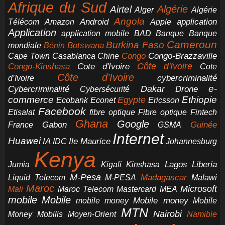
Afrique du Sud
Airtel
Algérie
Alger
Algérie
Angola
application
Android
Télécom
Amazon
Apple
Application
application mobile
BAD
Banque
Banque
Cameroun
Burkina Faso
Botswana
mondiale
Bénin
Congo-Brazzaville
Chine
Congo
Cape Town
Casablanca
Cote d'Ivoire
Côte d'Ivoire
Congo-Kinshasa
Cote
Côte d’Ivoire
cybercriminalité
d’Ivoire
e-
Dakar
Cybercriminalité
Cybersécurité
Drone
commerce
Ethiopie
Egypte
Ericsson
Ecobank
Econet
Facebook
Etisalat
fibre optique
Fibre optique
Fintech
Ghana
Google
Gabon
Guinée
France
GSMA
Internet
Huawei
IA
Ile Maurice
IDC
Johannesburg
Kenya
Jumia
Lagos
Liberia
Kigali
Kinshasa
M-Pesa
Madagascar
Liquid Telecom
M-PESA
Malawi
Maroc
Microsoft
Mali
Maroc Telecom
Mastercard
MEA
mobile
Mobile
Mobile money
Mobile
mobile money
MTN
Nairobi
Money
Mobilis
Moyen-Orient
Namibie