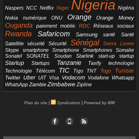
Nigeria
NCC
Naspers
Netflix
Niger
Nigéria
Orange
Orange Money
Nokia
numérique
ONU
Ouganda
RDC
paiement mobile
Réseaux sociaux
Rwanda
Safaricom
Samsung
santé
Santé
Sénégal
Satellite
sécurité
Sécurité
Sierra Leone
smartphone
Smartphones
Skype
Smartphone
Somalie
Starlink
start-up
startup
Sonatel
SONATEL
Soudan
Tanzanie
Startup
technologie
Startups
Taxify
TIC
Tunisie
Technologie
Télécom
Tigo
Togo
TNT
Uber
Vodacom
Twitter
UIT
Visa
Vodafone
Whatsapp
Zimbabwe
Zambie
WhatsApp
Zipline
|
|
Plan du site
Syndication
Powered by WM