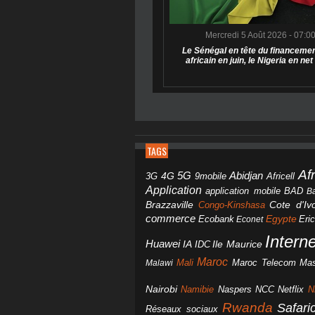
Mercredi 5 Août 2026 - 07:0
Le Sénégal en tête du financemen
africain en juin, le Nigeria en net
TAGS
Af
Abidjan
4G
5G
3G
Africell
9mobile
Application
BAD
application mobile
B
Brazzaville
Congo-Kinshasa
Cote d'Ivo
commerce
Egypte
Eri
Ecobank
Econet
Intern
Huawei
IA
IDC
Ile Maurice
Maroc
Mali
Maroc Telecom
Mas
Malawi
Nairobi
Namibie
NCC
Naspers
Netflix
N
Rwanda
Safar
Réseaux sociaux