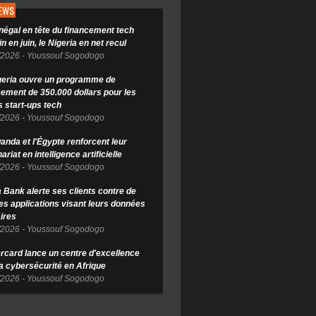
NEWS
négal en tête du financement tech
in en juin, le Nigeria en net recul
/2026
-
Youssouf Sogodogo
geria ouvre un programme de
cement de 350.000 dollars pour les
s start-ups tech
/2026
-
Youssouf Sogodogo
anda et l'Égypte renforcent leur
ariat en intelligence artificielle
/2026
-
Youssouf Sogodogo
Bank alerte ses clients contre de
es applications visant leurs données
ires
/2026
-
Youssouf Sogodogo
rcard lance un centre d'excellence
la cybersécurité en Afrique
/2026
-
Youssouf Sogodogo