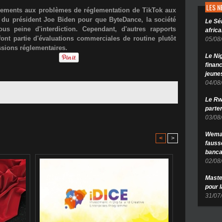
LES 
nciements aux problèmes de réglementation de TikTok aux
t du président Joe Biden pour que ByteDance, la société
Le Sé
s peine d'interdiction. Cependant, d'autres rapports
africa
ont partie d'évaluations commerciales de routine plutôt
05/08
ssions réglementaires.
Le Ni
finan
jeune
04/08
Le Rw
parten
03/08
Wema 
<
>
fauss
banca
02/08
Maste
pour 
31/07