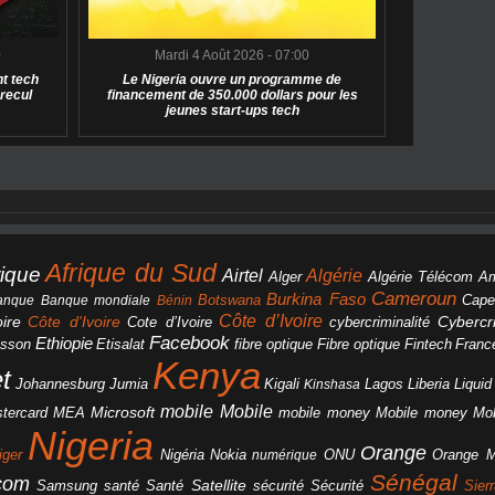
0
Mardi 4 Août 2026 - 07:00
t tech
Le Nigeria ouvre un programme de
 recul
financement de 350.000 dollars pour les
jeunes start-ups tech
Afrique du Sud
rique
Algérie
Airtel
Alger
Algérie Télécom
A
Cameroun
Burkina Faso
Botswana
anque
Banque mondiale
Bénin
Cape
Côte d’Ivoire
Côte d'Ivoire
ire
cybercriminalité
Cybercri
Cote d’Ivoire
Facebook
Ethiopie
csson
Etisalat
fibre optique
Fibre optique
Fintech
Franc
Kenya
et
Johannesburg
Jumia
Lagos
Liberia
Liqui
Kigali
Kinshasa
mobile
Mobile
Microsoft
tercard
Mobile money
Mo
MEA
mobile money
Nigeria
Orange
Orange 
iger
Nigéria
Nokia
numérique
ONU
Sénégal
icom
Samsung
santé
Satellite
Santé
sécurité
Sécurité
Sier