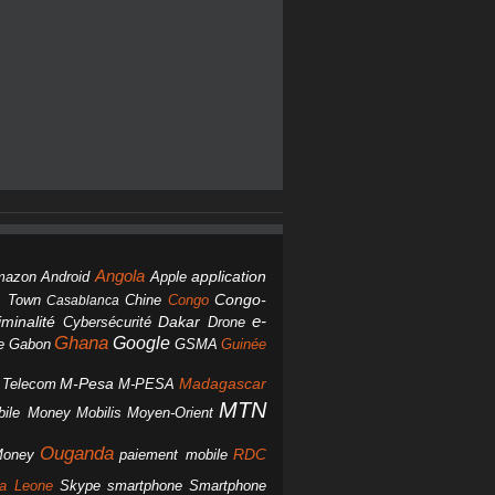
Angola
Android
application
mazon
Apple
Chine
Congo
Congo-
 Town
Casablanca
Dakar
e-
minalité
Cybersécurité
Drone
Ghana
Google
Gabon
GSMA
Guinée
e
M-Pesa
d Telecom
M-PESA
Madagascar
MTN
bile Money
Mobilis
Moyen-Orient
Ouganda
Money
RDC
paiement mobile
smartphone
ra Leone
Skype
Smartphone