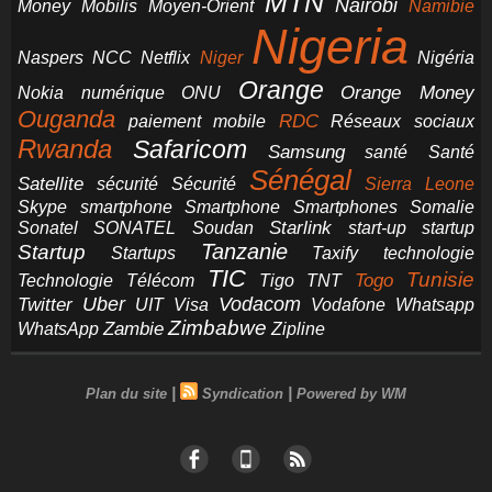
MTN
Nairobi
Money
Mobilis
Moyen-Orient
Namibie
Nigeria
NCC
Naspers
Netflix
Niger
Nigéria
Orange
Orange Money
Nokia
numérique
ONU
Ouganda
RDC
paiement mobile
Réseaux sociaux
Rwanda
Safaricom
Samsung
santé
Santé
Sénégal
Satellite
sécurité
Sécurité
Sierra Leone
smartphone
Smartphones
Skype
Smartphone
Somalie
Starlink
start-up
startup
Sonatel
SONATEL
Soudan
Tanzanie
Startup
technologie
Startups
Taxify
TIC
Tunisie
Technologie
Télécom
Tigo
Togo
TNT
Uber
Vodacom
Twitter
UIT
Visa
Vodafone
Whatsapp
Zimbabwe
Zambie
WhatsApp
Zipline
|
|
Plan du site
Syndication
Powered by WM