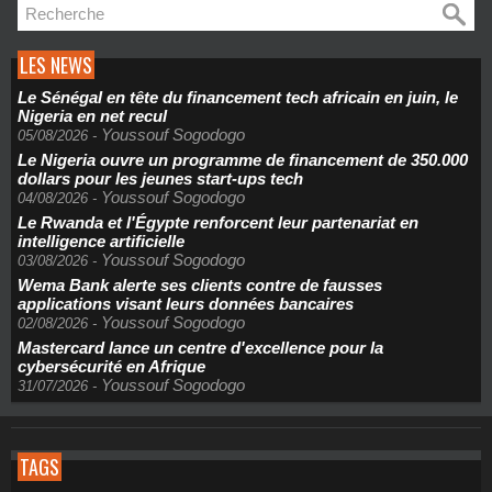
LES NEWS
Le Sénégal en tête du financement tech africain en juin, le
Nigeria en net recul
Youssouf Sogodogo
05/08/2026
-
Le Nigeria ouvre un programme de financement de 350.000
dollars pour les jeunes start-ups tech
Youssouf Sogodogo
04/08/2026
-
Le Rwanda et l'Égypte renforcent leur partenariat en
intelligence artificielle
Youssouf Sogodogo
03/08/2026
-
Wema Bank alerte ses clients contre de fausses
applications visant leurs données bancaires
Youssouf Sogodogo
02/08/2026
-
Mastercard lance un centre d'excellence pour la
cybersécurité en Afrique
Youssouf Sogodogo
31/07/2026
-
TAGS