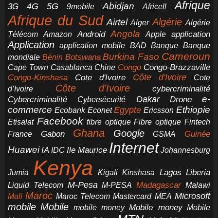
Afrique
5G
Abidjan
4G
3G
Africell
9mobile
Afrique du Sud
Airtel
Algérie
Alger
Algérie
Angola
application
Android
Télécom
Amazon
Apple
Application
application mobile
BAD
Banque
Banque
Cameroun
Burkina Faso
Botswana
mondiale
Bénin
Congo-Brazzaville
Chine
Congo
Cape Town
Casablanca
Cote d'Ivoire
Côte d'Ivoire
Congo-Kinshasa
Cote
Côte d’Ivoire
cybercriminalité
d’Ivoire
e-
Dakar
Cybercriminalité
Cybersécurité
Drone
commerce
Ethiopie
Egypte
Ericsson
Ecobank
Econet
Facebook
Etisalat
fibre optique
Fibre optique
Fintech
Ghana
Google
Gabon
Guinée
France
GSMA
Internet
Huawei
IA
Ile Maurice
IDC
Johannesburg
Kenya
Jumia
Lagos
Liberia
Kigali
Kinshasa
M-Pesa
Madagascar
Liquid Telecom
M-PESA
Malawi
Maroc
Microsoft
Mali
Maroc Telecom
Mastercard
MEA
mobile
Mobile
Mobile money
Mobile
mobile money